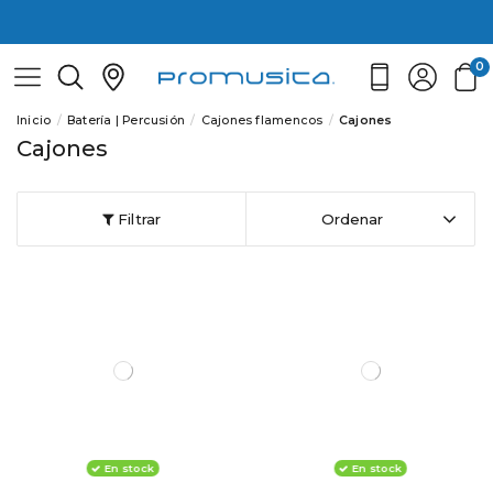
0
Inicio
Batería | Percusión
Cajones flamencos
Cajones
Cajones
Filtrar
Ordenar
En stock
En stock