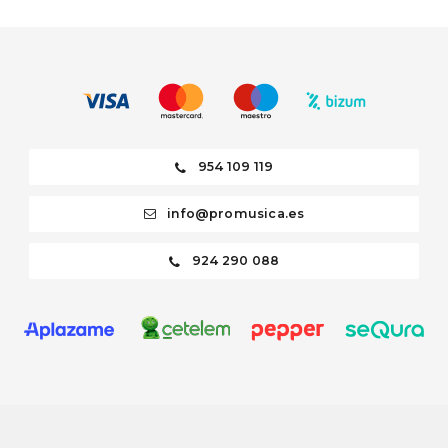
954 109 119
info@promusica.es
924 290 088