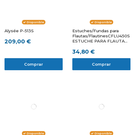
Disponible
Disponible
Alysée P-513S
Estuches/Fundas para
Flautas/FlautinesCFLU450S
209,00 €
ESTUCHE PARA FLAUTA
INFANTIL
34,80 €
Comprar
Comprar
Disponible
Disponible