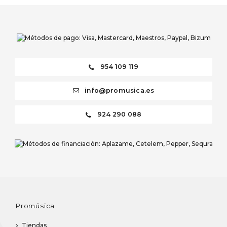
954 109 119
info@promusica.es
924 290 088
Promúsica
Tiendas