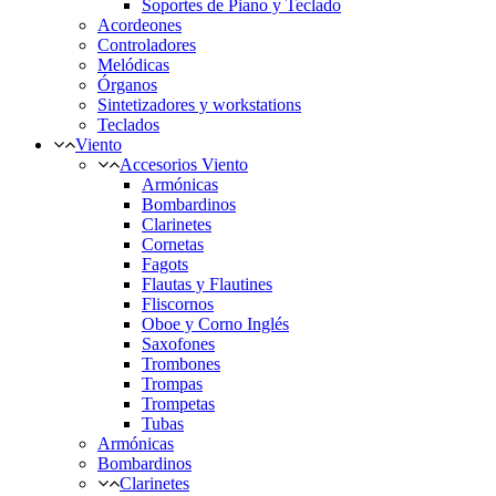
Soportes de Piano y Teclado
Acordeones
Controladores
Melódicas
Órganos
Sintetizadores y workstations
Teclados
Viento
Accesorios Viento
Armónicas
Bombardinos
Clarinetes
Cornetas
Fagots
Flautas y Flautines
Fliscornos
Oboe y Corno Inglés
Saxofones
Trombones
Trompas
Trompetas
Tubas
Armónicas
Bombardinos
Clarinetes