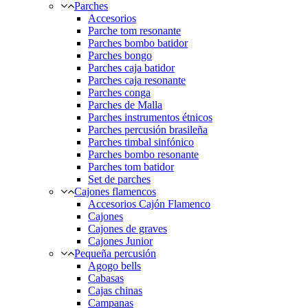
Parches
Accesorios
Parche tom resonante
Parches bombo batidor
Parches bongo
Parches caja batidor
Parches caja resonante
Parches conga
Parches de Malla
Parches instrumentos étnicos
Parches percusión brasileña
Parches timbal sinfónico
Parches bombo resonante
Parches tom batidor
Set de parches
Cajones flamencos
Accesorios Cajón Flamenco
Cajones
Cajones de graves
Cajones Junior
Pequeña percusión
Agogo bells
Cabasas
Cajas chinas
Campanas