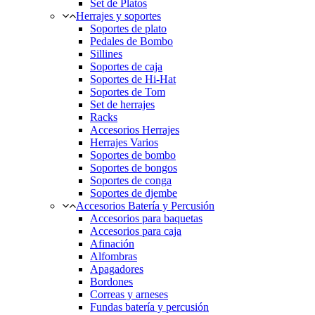
Set de Platos
Herrajes y soportes
Soportes de plato
Pedales de Bombo
Sillines
Soportes de caja
Soportes de Hi-Hat
Soportes de Tom
Set de herrajes
Racks
Accesorios Herrajes
Herrajes Varios
Soportes de bombo
Soportes de bongos
Soportes de conga
Soportes de djembe
Accesorios Batería y Percusión
Accesorios para baquetas
Accesorios para caja
Afinación
Alfombras
Apagadores
Bordones
Correas y arneses
Fundas batería y percusión