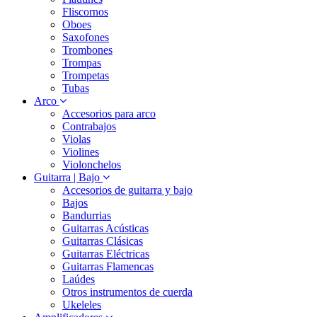
Fliscornos
Oboes
Saxofones
Trombones
Trompas
Trompetas
Tubas
Arco
Accesorios para arco
Contrabajos
Violas
Violines
Violonchelos
Guitarra | Bajo
Accesorios de guitarra y bajo
Bajos
Bandurrias
Guitarras Acústicas
Guitarras Clásicas
Guitarras Eléctricas
Guitarras Flamencas
Laúdes
Otros instrumentos de cuerda
Ukeleles