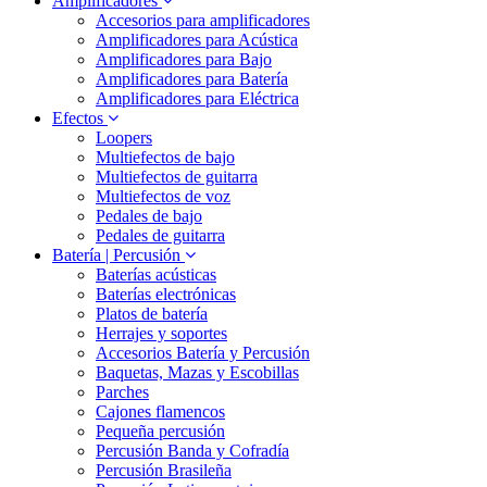
Amplificadores
Accesorios para amplificadores
Amplificadores para Acústica
Amplificadores para Bajo
Amplificadores para Batería
Amplificadores para Eléctrica
Efectos
Loopers
Multiefectos de bajo
Multiefectos de guitarra
Multiefectos de voz
Pedales de bajo
Pedales de guitarra
Batería | Percusión
Baterías acústicas
Baterías electrónicas
Platos de batería
Herrajes y soportes
Accesorios Batería y Percusión
Baquetas, Mazas y Escobillas
Parches
Cajones flamencos
Pequeña percusión
Percusión Banda y Cofradía
Percusión Brasileña