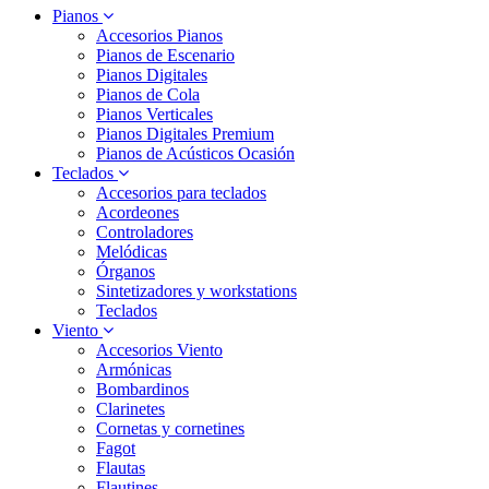
Pianos
Accesorios Pianos
Pianos de Escenario
Pianos Digitales
Pianos de Cola
Pianos Verticales
Pianos Digitales Premium
Pianos de Acústicos Ocasión
Teclados
Accesorios para teclados
Acordeones
Controladores
Melódicas
Órganos
Sintetizadores y workstations
Teclados
Viento
Accesorios Viento
Armónicas
Bombardinos
Clarinetes
Cornetas y cornetines
Fagot
Flautas
Flautines