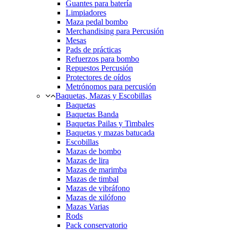
Guantes para batería
Limpiadores
Maza pedal bombo
Merchandising para Percusión
Mesas
Pads de prácticas
Refuerzos para bombo
Repuestos Percusión
Protectores de oídos
Metrónomos para percusión
Baquetas, Mazas y Escobillas
Baquetas
Baquetas Banda
Baquetas Pailas y Timbales
Baquetas y mazas batucada
Escobillas
Mazas de bombo
Mazas de lira
Mazas de marimba
Mazas de timbal
Mazas de vibráfono
Mazas de xilófono
Mazas Varias
Rods
Pack conservatorio