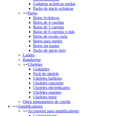
Guitarras acústicas zurdas
Packs de inicio acústicas
Bajos
Bajos Acústicos
Bajos de 4 cuerdas
Bajos de 5 cuerdas
Bajos de 6 cuerdas o más
Bajos de escala corta
Bajos para zurdos
Bajos sin trastes
Packs de inicio bajo
Laúdes
Bandurrias
Ukeleles
Guitaleles
Pack de ukelele
Ukeleles barítono
Ukeleles concierto
Ukeleles electrificados
Ukeleles soprano
Ukeleles tenor
Otros instrumentos de cuerda
Amplificadores
Accesorios para amplificadores
Conmutadores