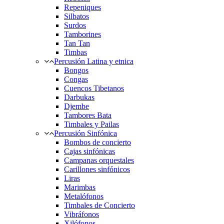
Repeniques
Silbatos
Surdos
Tamborines
Tan Tan
Timbas
Percusión Latina y etnica
Bongos
Congas
Cuencos Tibetanos
Darbukas
Djembe
Tambores Bata
Timbales y Pailas
Percusión Sinfónica
Bombos de concierto
Cajas sinfónicas
Campanas orquestales
Carillones sinfónicos
Liras
Marimbas
Metalófonos
Timbales de Concierto
Vibráfonos
Xilófonos