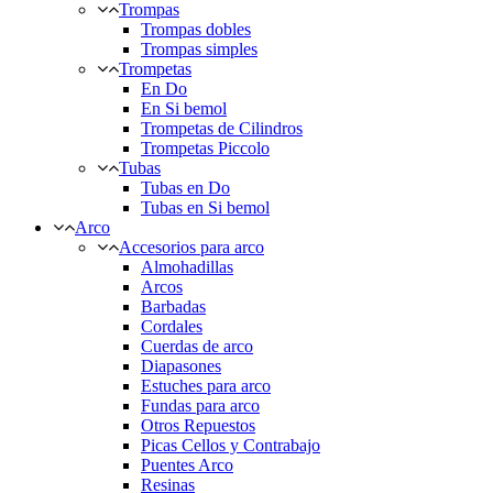
Trompas
Trompas dobles
Trompas simples
Trompetas
En Do
En Si bemol
Trompetas de Cilindros
Trompetas Piccolo
Tubas
Tubas en Do
Tubas en Si bemol
Arco
Accesorios para arco
Almohadillas
Arcos
Barbadas
Cordales
Cuerdas de arco
Diapasones
Estuches para arco
Fundas para arco
Otros Repuestos
Picas Cellos y Contrabajo
Puentes Arco
Resinas