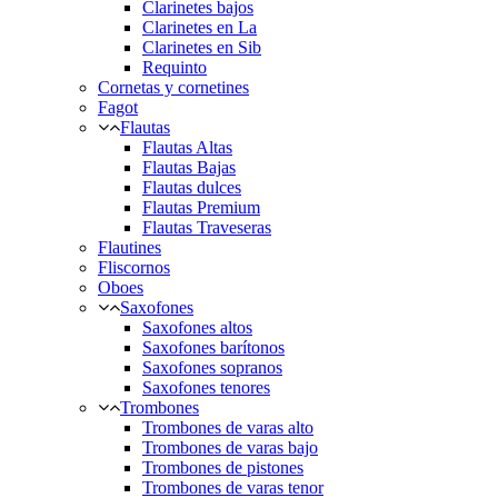
Clarinetes bajos
Clarinetes en La
Clarinetes en Sib
Requinto
Cornetas y cornetines
Fagot
Flautas
Flautas Altas
Flautas Bajas
Flautas dulces
Flautas Premium
Flautas Traveseras
Flautines
Fliscornos
Oboes
Saxofones
Saxofones altos
Saxofones barítonos
Saxofones sopranos
Saxofones tenores
Trombones
Trombones de varas alto
Trombones de varas bajo
Trombones de pistones
Trombones de varas tenor