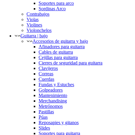
Soportes para arco
Sordinas Arco
Contrabajos
Violas
Violines
Violonchelos
Guitarra | bajo
Accesorios de guitarra y bajo
Afinadores para guitarra
Cables de guitarra
Cejillas para guitarra
Cierres de seguridad para guitarra
Clavijeros
Correas
Cuerdas
Fundas y Estuches
Golpeadores
Mantenimiento
Merchandising
Metrónomos
Pastillas
Púas
Reposapies y gitanos
Slides
Soportes para guitarra