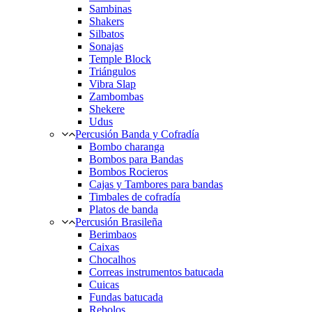
Sambinas
Shakers
Silbatos
Sonajas
Temple Block
Triángulos
Vibra Slap
Zambombas
Shekere
Udus
Percusión Banda y Cofradía
Bombo charanga
Bombos para Bandas
Bombos Rocieros
Cajas y Tambores para bandas
Timbales de cofradía
Platos de banda
Percusión Brasileña
Berimbaos
Caixas
Chocalhos
Correas instrumentos batucada
Cuicas
Fundas batucada
Rebolos