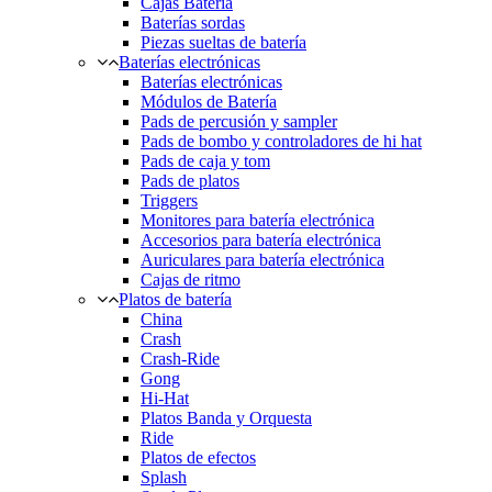
Cajas Batería
Baterías sordas
Piezas sueltas de batería
Baterías electrónicas
Baterías electrónicas
Módulos de Batería
Pads de percusión y sampler
Pads de bombo y controladores de hi hat
Pads de caja y tom
Pads de platos
Triggers
Monitores para batería electrónica
Accesorios para batería electrónica
Auriculares para batería electrónica
Cajas de ritmo
Platos de batería
China
Crash
Crash-Ride
Gong
Hi-Hat
Platos Banda y Orquesta
Ride
Platos de efectos
Splash