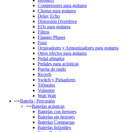
Boosters
Compresores para guitarra
Chorus para guitarra
Delay Echo
Distorsión Overdrive
EQs para guitarra
Filtros
Flanger Phaser
Fuzz
Octavadores y Armonizadores para guitarra
Otros efectos para guitarra
Pedal afinador
Pedales para acústicas
Puerta de ruido
Reverb
Switch y Pulsadores
Trémolos
Volumen
Wah Wah
Batería | Percusión
Baterías acústicas
Baterías con herrajes
Baterías sin herrajes
Baterías Compactas
Baterías Infantiles