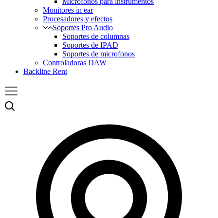
Micrófonos para instrumentos
Monitores in ear
Procesadores y efectos
Soportes Pro Audio
Soportes de columnas
Soportes de IPAD
Soportes de microfonos
Controladoras DAW
Backline Rent
Menu
Buscar
N
t