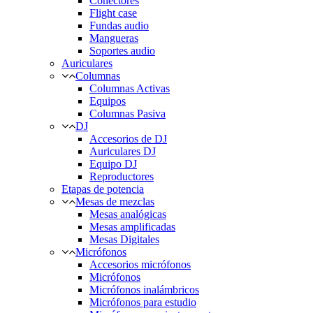
Conectores
Flight case
Fundas audio
Mangueras
Soportes audio
Auriculares
Columnas
Columnas Activas
Equipos
Columnas Pasiva
DJ
Accesorios de DJ
Auriculares DJ
Equipo DJ
Reproductores
Etapas de potencia
Mesas de mezclas
Mesas analógicas
Mesas amplificadas
Mesas Digitales
Micrófonos
Accesorios micrófonos
Micrófonos
Micrófonos inalámbricos
Micrófonos para estudio