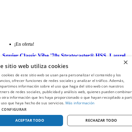
¡En oferta!
Squier Classic Vibe '70s Stratocaster® HSS, Laurel
×
Fingerboard, Walnut
e sitio web utiliza cookies
FEND-0374024592
 cookies de este sitio web se usan para personalizar el contenido y los
SQUIER
ncios, ofrecer funciones de redes sociales y analizar el tráfico. Además,
Disponible
partimos información sobre el uso que haga del sitio web con nuestros
388,00 €
tners de redes sociales, publicidad y análisis web, quienes pueden combinar
Comprar
 otra información que les haya proporcionado o que hayan recopilado a part
 uso que haya hecho de sus servicios.
Más información
CONFIGURAR
ACEPTAR TODO
RECHAZAR TODO