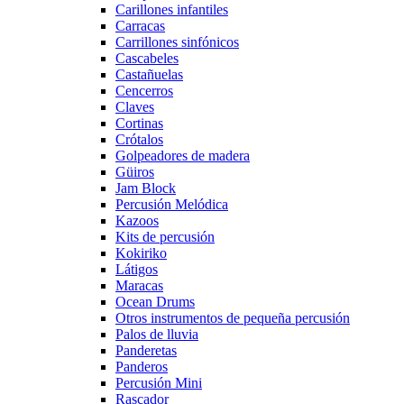
Carillones infantiles
Carracas
Carrillones sinfónicos
Cascabeles
Castañuelas
Cencerros
Claves
Cortinas
Crótalos
Golpeadores de madera
Güiros
Jam Block
Percusión Melódica
Kazoos
Kits de percusión
Kokiriko
Látigos
Maracas
Ocean Drums
Otros instrumentos de pequeña percusión
Palos de lluvia
Panderetas
Panderos
Percusión Mini
Rascador