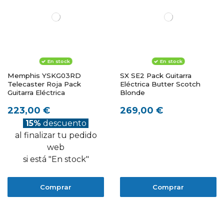
En stock
En stock
Memphis YSKG03RD
SX SE2 Pack Guitarra
Telecaster Roja Pack
Eléctrica Butter Scotch
Guitarra Eléctrica
Blonde
223,00 €
269,00 €
15%
descuento
al finalizar tu pedido
web
si está "En stock"
Comprar
Comprar