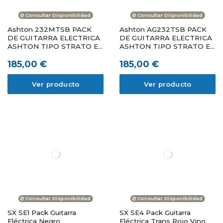
Consultar Disponibilidad
Consultar Disponibilidad
Ashton 232MTSB PACK
Ashton AG232TSB PACK
DE GUITARRA ELECTRICA
DE GUITARRA ELECTRICA
ASHTON TIPO STRATO EN
ASHTON TIPO STRATO EN
COLOR SB DIAPASON
COLOR SUNBURST (SIN
185,00 €
185,00 €
ARCE (SIN AMPLI)
AMPLI)
Ver producto
Ver producto
Consultar Disponibilidad
Consultar Disponibilidad
SX SE1 Pack Guitarra
SX SE4 Pack Guitarra
Eléctrica Negro
Eléctrica Trans Rojo Vino