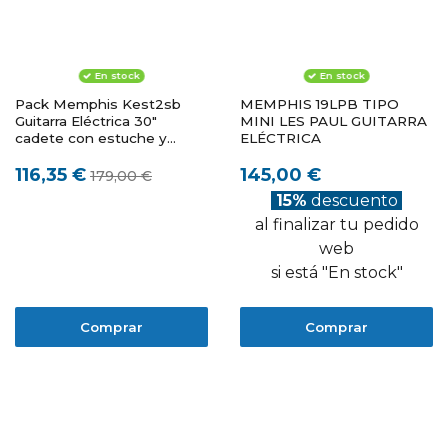
En stock
En stock
Pack Memphis Kest2sb
MEMPHIS 19LPB TIPO
Guitarra Eléctrica 30"
MINI LES PAUL GUITARRA
cadete con estuche y
ELÉCTRICA
funda
116,35 €
145,00 €
179,00 €
15%
descuento
al finalizar tu pedido
web
si está "En stock"
Comprar
Comprar