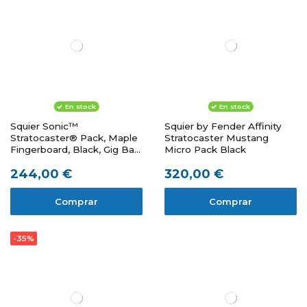
En stock
En stock
Squier Sonic™
Squier by Fender Affinity
Stratocaster® Pack, Maple
Stratocaster Mustang
Fingerboard, Black, Gig Bag,
Micro Pack Black
10G - 230V EU
244,00 €
320,00 €
Comprar
Comprar
-35%