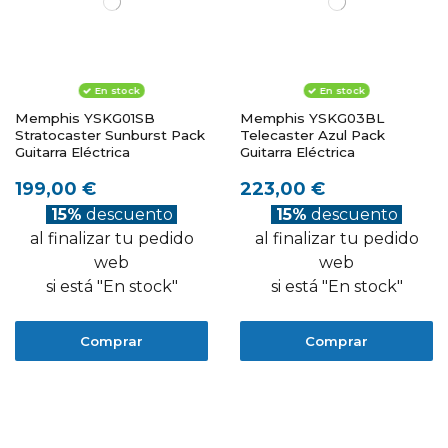
En stock
En stock
Memphis YSKG01SB
Memphis YSKG03BL
Stratocaster Sunburst Pack
Telecaster Azul Pack
Guitarra Eléctrica
Guitarra Eléctrica
199,00 €
223,00 €
15%
descuento
15%
descuento
al finalizar tu pedido
al finalizar tu pedido
web
web
si está "En stock"
si está "En stock"
Comprar
Comprar