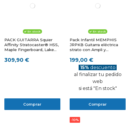
En stock
En stock
PACK GUITARRA Squier
Pack Infantil MEMPHIS
Affinity Stratocaster® HSS,
JRPKB Guitarra eléctrica
Maple Fingerboard, Lake
strato con Ampli y
Placid Blue, Gig Bag, 15G
accesorios
309,90 €
199,00 €
15%
descuento
al finalizar tu pedido
web
si está "En stock"
Comprar
Comprar
-10%