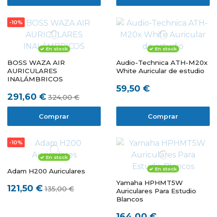
-10%
En stock
En stock
BOSS WAZA AIR
Audio-Technica ATH-M20x
AURICULARES
White Auricular de estudio
INALÁMBRICOS
59,50 €
291,60 €
324,00 €
Comprar
Comprar
-10%
En stock
En stock
Adam H200 Auriculares
Yamaha HPHMT5W
121,50 €
135,00 €
Auriculares Para Estudio
Blancos
164,00 €