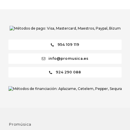
954 109 119
info@promusica.es
924 290 088
Promúsica