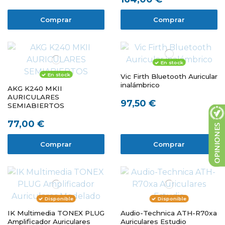
Comprar
Comprar
En stock
En stock
Vic Firth Bluetooth Auricular
inalámbrico
AKG K240 MKII
AURICULARES
97,50 €
SEMIABIERTOS
77,00 €
Comprar
Comprar
Disponible
Disponible
IK Multimedia TONEX PLUG
Audio-Technica ATH-R70xa
Amplificador Auriculares
Auriculares Estudio