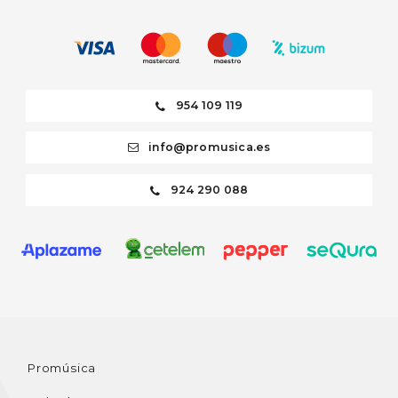
954 109 119
info@promusica.es
924 290 088
Promúsica