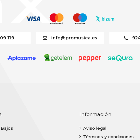
09 119
info@promusica.es
92
s
Información
| Bajos
Aviso legal
Términos y condiciones