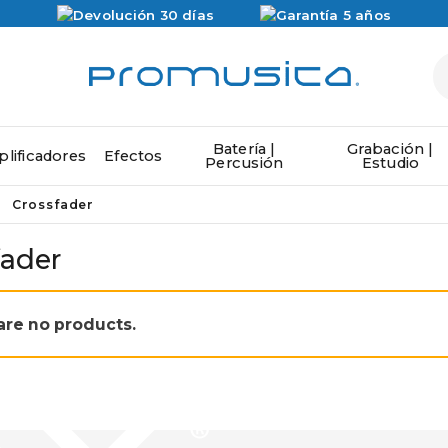
Batería |
Grabación |
lificadores
Efectos
Percusión
Estudio
Crossfader
fader
are no products.