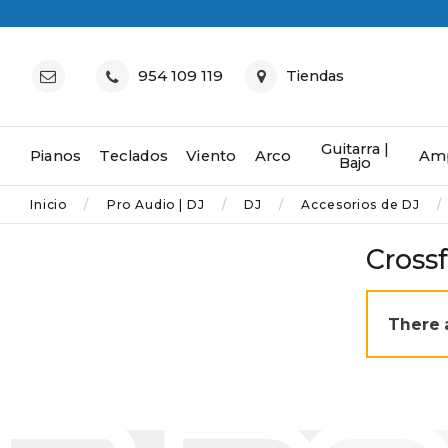
954 109 119
Tiendas
Guitarra |
Pianos
Teclados
Viento
Arco
Amp
Bajo
Inicio
Pro Audio | DJ
DJ
Accesorios de DJ
Cross
There 