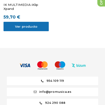
IK MULTIMEDIA iKlip
Xpand
59,70 €
Ver producto
954 109 119
info@promusica.es
924 290 088