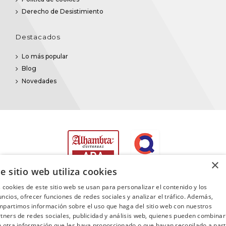
Derecho de Desistimiento
Destacados
Lo más popular
Blog
Novedades
×
e sitio web utiliza cookies
 cookies de este sitio web se usan para personalizar el contenido y los
ncios, ofrecer funciones de redes sociales y analizar el tráfico. Además,
partimos información sobre el uso que haga del sitio web con nuestros
©2025
Promusica
· Todos los derechos reservados
tners de redes sociales, publicidad y análisis web, quienes pueden combinar
 otra información que les haya proporcionado o que hayan recopilado a part