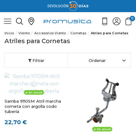
0
Inicio
Viento
Accesorios Viento
Cornetas
Atriles para Cornetas
Atriles para Cornetas
Filtrar
Ordenar
En stock
Samba 9110SM Atril marcha
corneta con argolla codo
tubería
22,70 €
En stock