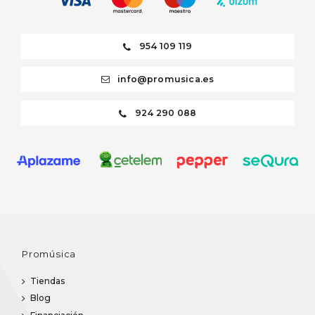
954 109 119
info@promusica.es
924 290 088
Promúsica
Tiendas
Blog