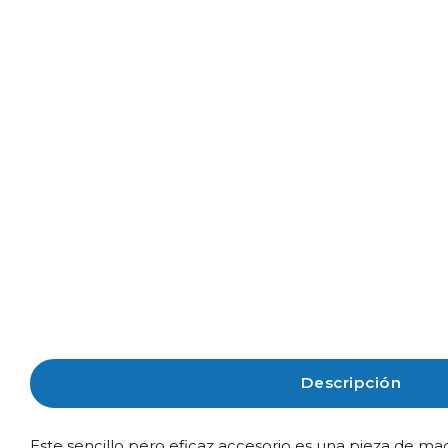
Descripción
Este sencillo pero eficaz accesorio es una pieza de made