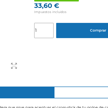
33,60 €
Impuestos incluidos
Comprar
ra que sirve para acentuar el cross-stick de tu golpe de caja