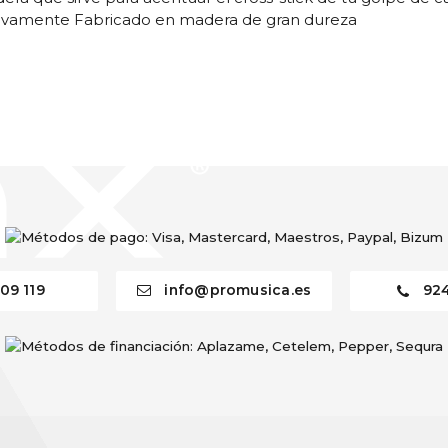
usivamente Fabricado en madera de gran dureza
09 119
info@promusica.es
92