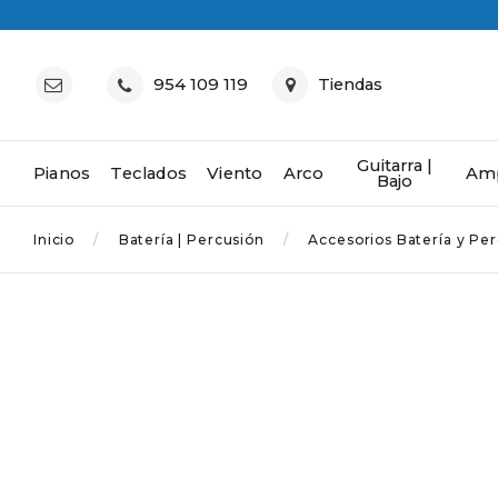
954 109 119
Tiendas
Guitarra |
Pianos
Teclados
Viento
Arco
Amp
Bajo
Inicio
Batería | Percusión
Accesorios Batería y Pe