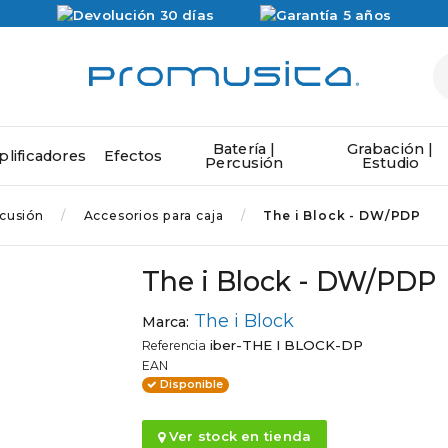
Batería |
Grabación |
lificadores
Efectos
Percusión
Estudio
rcusión
Accesorios para caja
The i Block - DW/PDP
The i Block - DW/PDP
The i Block
Marca:
iber-THE I BLOCK-DP
Referencia
EAN
Disponible
Ver stock en tienda