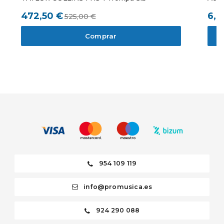
472,50 €
6,9
525,00 €
Comprar
954 109 119
info@promusica.es
924 290 088