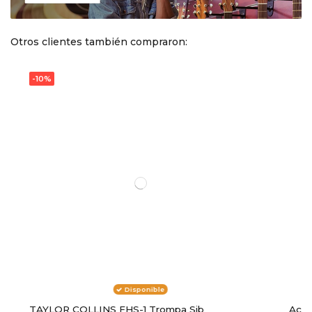
Otros clientes también compraron:
-10%
Disponible
TAYLOR COLLINS FHS-1 Trompa Sib
Acei