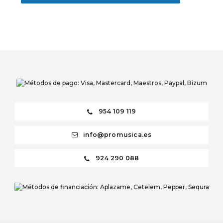
954 109 119
info@promusica.es
924 290 088