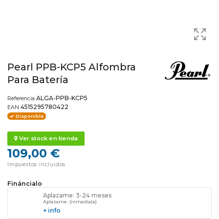
Pearl PPB-KCP5 Alfombra
Para Batería
ALGA-PPB-KCP5
Referencia
4515295780422
EAN
Disponible
Ver stock en tienda
109,00 €
Impuestos incluidos
Fináncialo
Aplazame: 3-24 meses
Aplazame: (inmediata)
+ info