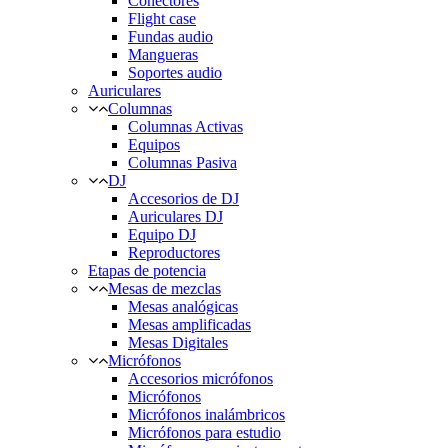
Conectores
Flight case
Fundas audio
Mangueras
Soportes audio
Auriculares
Columnas
Columnas Activas
Equipos
Columnas Pasiva
DJ
Accesorios de DJ
Auriculares DJ
Equipo DJ
Reproductores
Etapas de potencia
Mesas de mezclas
Mesas analógicas
Mesas amplificadas
Mesas Digitales
Micrófonos
Accesorios micrófonos
Micrófonos
Micrófonos inalámbricos
Micrófonos para estudio