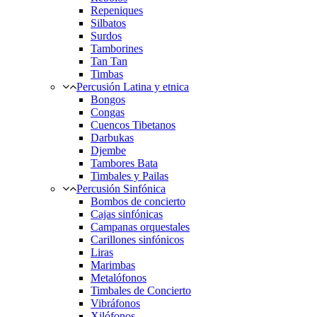
Repeniques
Silbatos
Surdos
Tamborines
Tan Tan
Timbas
Percusión Latina y etnica
Bongos
Congas
Cuencos Tibetanos
Darbukas
Djembe
Tambores Bata
Timbales y Pailas
Percusión Sinfónica
Bombos de concierto
Cajas sinfónicas
Campanas orquestales
Carillones sinfónicos
Liras
Marimbas
Metalófonos
Timbales de Concierto
Vibráfonos
Xilófonos