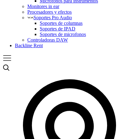
Micrófonos para instrumentos
Monitores in ear
Procesadores y efectos
Soportes Pro Audio
Soportes de columnas
Soportes de IPAD
Soportes de microfonos
Controladoras DAW
Backline Rent
Menu
Buscar
N
t