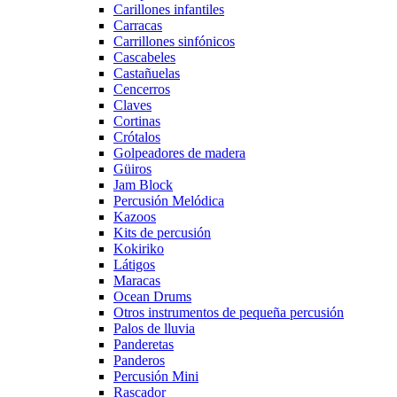
Carillones infantiles
Carracas
Carrillones sinfónicos
Cascabeles
Castañuelas
Cencerros
Claves
Cortinas
Crótalos
Golpeadores de madera
Güiros
Jam Block
Percusión Melódica
Kazoos
Kits de percusión
Kokiriko
Látigos
Maracas
Ocean Drums
Otros instrumentos de pequeña percusión
Palos de lluvia
Panderetas
Panderos
Percusión Mini
Rascador