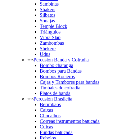
Sambinas
Shakers
Silbatos
Sonajas
Temple Block
Triángulos
Vibra Slap
Zambombas
Shekere
Udus
Percusión Banda y Cofradía
Bombo charanga
Bombos para Bandas
Bombos Rocieros
Cajas y Tambores para bandas
Timbales de cofradía
Platos de banda
Percusión Brasileña
Berimbaos
Caixas
Chocalhos
Correas instrumentos batucada
Cuicas
Fundas batucada
Rebolos