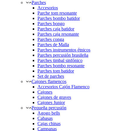
Parches
Accesorios
Parche tom resonante
Parches bombo batidor
Parches bongo
Parches caja batidor
Parches caja resonante
Parches conga
Parches de Malla
Parches instrumentos étnicos
Parches percusión brasileña
Parches timbal sinfónico
Parches bombo resonante
Parches tom batidor
Set de parches
Cajones flamencos
Accesorios Cajón Flamenco
Cajones
Cajones de graves
Cajones Junior
Pequeña percusión
Agogo bells
Cabasas
Cajas chinas
Campanas