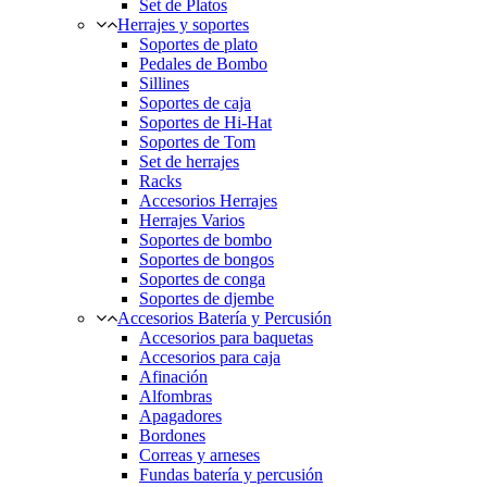
Set de Platos
Herrajes y soportes
Soportes de plato
Pedales de Bombo
Sillines
Soportes de caja
Soportes de Hi-Hat
Soportes de Tom
Set de herrajes
Racks
Accesorios Herrajes
Herrajes Varios
Soportes de bombo
Soportes de bongos
Soportes de conga
Soportes de djembe
Accesorios Batería y Percusión
Accesorios para baquetas
Accesorios para caja
Afinación
Alfombras
Apagadores
Bordones
Correas y arneses
Fundas batería y percusión