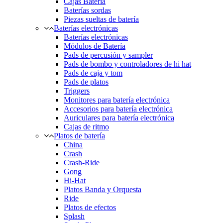
Cajas Batería
Baterías sordas
Piezas sueltas de batería
Baterías electrónicas
Baterías electrónicas
Módulos de Batería
Pads de percusión y sampler
Pads de bombo y controladores de hi hat
Pads de caja y tom
Pads de platos
Triggers
Monitores para batería electrónica
Accesorios para batería electrónica
Auriculares para batería electrónica
Cajas de ritmo
Platos de batería
China
Crash
Crash-Ride
Gong
Hi-Hat
Platos Banda y Orquesta
Ride
Platos de efectos
Splash