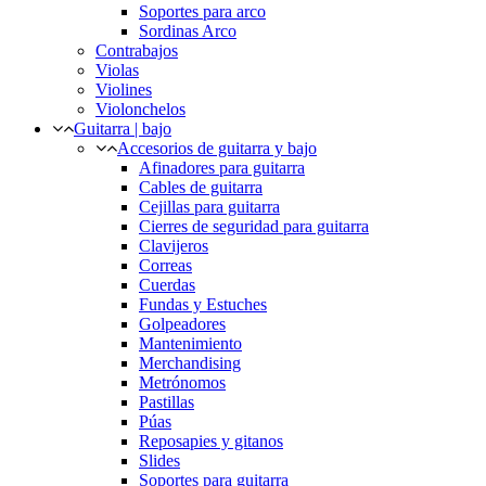
Soportes para arco
Sordinas Arco
Contrabajos
Violas
Violines
Violonchelos
Guitarra | bajo
Accesorios de guitarra y bajo
Afinadores para guitarra
Cables de guitarra
Cejillas para guitarra
Cierres de seguridad para guitarra
Clavijeros
Correas
Cuerdas
Fundas y Estuches
Golpeadores
Mantenimiento
Merchandising
Metrónomos
Pastillas
Púas
Reposapies y gitanos
Slides
Soportes para guitarra