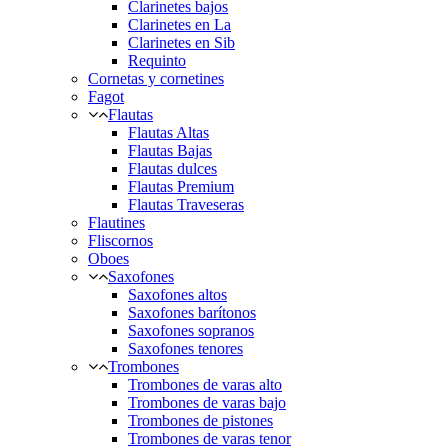
Clarinetes bajos
Clarinetes en La
Clarinetes en Sib
Requinto
Cornetas y cornetines
Fagot
Flautas
Flautas Altas
Flautas Bajas
Flautas dulces
Flautas Premium
Flautas Traveseras
Flautines
Fliscornos
Oboes
Saxofones
Saxofones altos
Saxofones barítonos
Saxofones sopranos
Saxofones tenores
Trombones
Trombones de varas alto
Trombones de varas bajo
Trombones de pistones
Trombones de varas tenor