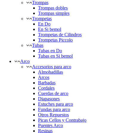
Trompas
Trompas dobles
Trompas simples
Trompetas
En Do
En Si bemol
Trompetas de Cilindros
Trompetas Piccolo
Tubas
Tubas en Do
Tubas en Si bemol
Arco
Accesorios para arco
Almohadillas
Arcos
Barbadas
Cordales
Cuerdas de arco
Diapasones
Estuches para arco
Fundas para arco
Otros Repuestos
Picas Cellos y Contrabajo
Puentes Arco
Resinas