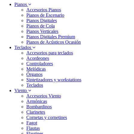
Pianos
Accesorios Pianos
Pianos de Escenario
Pianos Digitales
Pianos de Cola
Pianos Verticales
Pianos Digitales Premium
Pianos de Acústicos Ocasión
Teclados
Accesorios para teclados
Acordeones
Controladores
Melódicas
Órganos
Sintetizadores y workstations
Teclados
Viento
Accesorios Viento
Armónicas
Bombardinos
Clarinetes
Cornetas y cornetines
Fagot
Flautas
Flautines