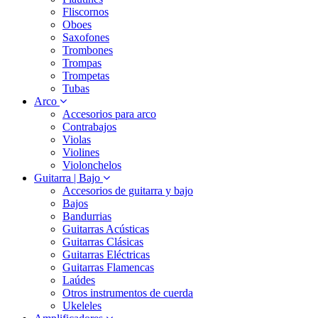
Fliscornos
Oboes
Saxofones
Trombones
Trompas
Trompetas
Tubas
Arco
Accesorios para arco
Contrabajos
Violas
Violines
Violonchelos
Guitarra | Bajo
Accesorios de guitarra y bajo
Bajos
Bandurrias
Guitarras Acústicas
Guitarras Clásicas
Guitarras Eléctricas
Guitarras Flamencas
Laúdes
Otros instrumentos de cuerda
Ukeleles