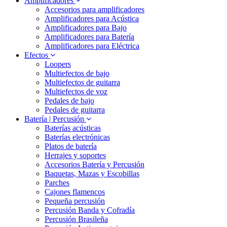
Amplificadores
Accesorios para amplificadores
Amplificadores para Acústica
Amplificadores para Bajo
Amplificadores para Batería
Amplificadores para Eléctrica
Efectos
Loopers
Multiefectos de bajo
Multiefectos de guitarra
Multiefectos de voz
Pedales de bajo
Pedales de guitarra
Batería | Percusión
Baterías acústicas
Baterías electrónicas
Platos de batería
Herrajes y soportes
Accesorios Batería y Percusión
Baquetas, Mazas y Escobillas
Parches
Cajones flamencos
Pequeña percusión
Percusión Banda y Cofradía
Percusión Brasileña