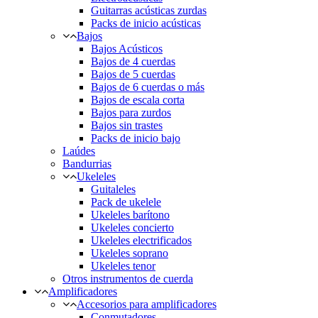
Guitarras acústicas zurdas
Packs de inicio acústicas
Bajos
Bajos Acústicos
Bajos de 4 cuerdas
Bajos de 5 cuerdas
Bajos de 6 cuerdas o más
Bajos de escala corta
Bajos para zurdos
Bajos sin trastes
Packs de inicio bajo
Laúdes
Bandurrias
Ukeleles
Guitaleles
Pack de ukelele
Ukeleles barítono
Ukeleles concierto
Ukeleles electrificados
Ukeleles soprano
Ukeleles tenor
Otros instrumentos de cuerda
Amplificadores
Accesorios para amplificadores
Conmutadores