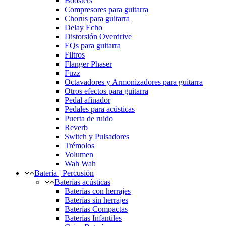
Boosters
Compresores para guitarra
Chorus para guitarra
Delay Echo
Distorsión Overdrive
EQs para guitarra
Filtros
Flanger Phaser
Fuzz
Octavadores y Armonizadores para guitarra
Otros efectos para guitarra
Pedal afinador
Pedales para acústicas
Puerta de ruido
Reverb
Switch y Pulsadores
Trémolos
Volumen
Wah Wah
Batería | Percusión
Baterías acústicas
Baterías con herrajes
Baterías sin herrajes
Baterías Compactas
Baterías Infantiles