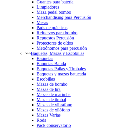
Guantes para batería
Limpiadores
Maza pedal bombo
Merchandising para Percusión
Mesas
Pads de prácticas
Refuerzos para bombo
Repuestos Percusión
Protectores de oídos
Metrónomos para percusión
Baquetas, Mazas y Escobillas
Baquetas
Baquetas Banda
Baquetas Pailas y Timbales
Baquetas y mazas batucada
Escobillas
Mazas de bombo
Mazas de lira
Mazas de marimba
Mazas de timbal
Mazas de vibráfono
Mazas de xilófono
Mazas Varias
Rods
Pack conservatorio