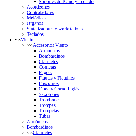
Soportes de Piano y Teclado
Acordeones
Controladores
Melódicas
Órganos
Sintetizadores y workstations
Teclados
Viento
Accesorios Viento
Armónicas
Bombardinos
Clarinetes
Cornetas
Fagots
Flautas y Flautines
Fliscornos
Oboe y Corno Inglés
Saxofones
Trombones
Trompas
Trompetas
Tubas
Armónicas
Bombardinos
Clarinetes