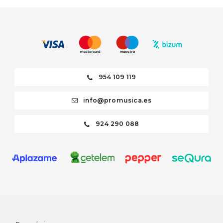
954 109 119
info@promusica.es
924 290 088