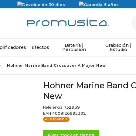
Batería |
Grabación |
lificadores
Efectos
Percusión
Estudio
Hohner Marine Band Crossover A Major New
Hohner Marine Band C
New
732939
Referencia
4009126995302
EAN
Disponible
Ver stock en tienda