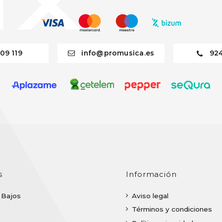
09 119
info@promusica.es
92
s
Información
| Bajos
Aviso legal
Términos y condiciones