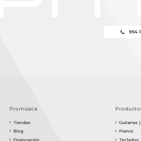
954 1
En stock
Williams WB2-12 Target Series Black Oil 12"
12,50 €
Promúsica
Producto
Comprar
Tiendas
Guitarras 
Blog
Pianos
Financiación
Teclados