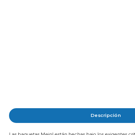
Descripción
Las baquetas Meinl están hechas bajo los exigentes cri