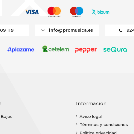
09 119
info@promusica.es
92
En stock
Williams 22" W2FF5 Serie Muffle Doble Capa
5mm
s
Información
25,00 €
| Bajos
Aviso legal
Comprar
Términos y condiciones
Política privacidad