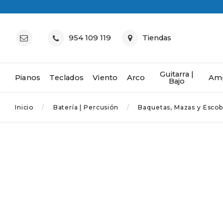
954 109 119
Tiendas
Guitarra |
Pianos
Teclados
Viento
Arco
Amp
Bajo
Inicio
Batería | Percusión
Baquetas, Mazas y Escobi