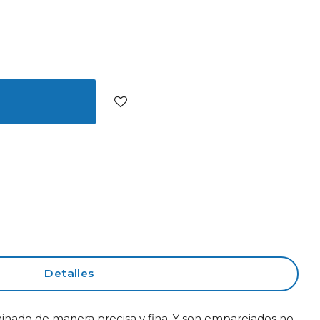
Detalles
rminado de manera precisa y fina. Y son emparejados no