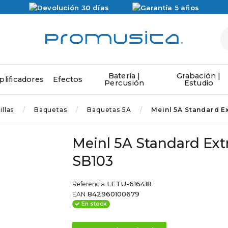
Batería |
Grabación |
lificadores
Efectos
Percusión
Estudio
llas
Baquetas
Baquetas 5A
Meinl 5A Standard E
Meinl 5A Standard Extr
SB103
LETU-616418
Referencia
842960100679
EAN
En stock