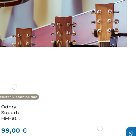
sultar Disponibilidad
Odery
Soporte
Hi-Hat
InRock H-
99,00 €
704IR