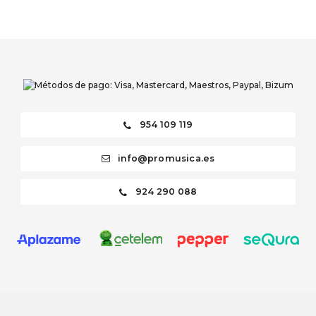
954 109 119
info@promusica.es
924 290 088