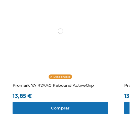
Disponible
Promark 7A R7AAG Rebound ActiveGrip
Prom
13,85 €
13,
Comprar