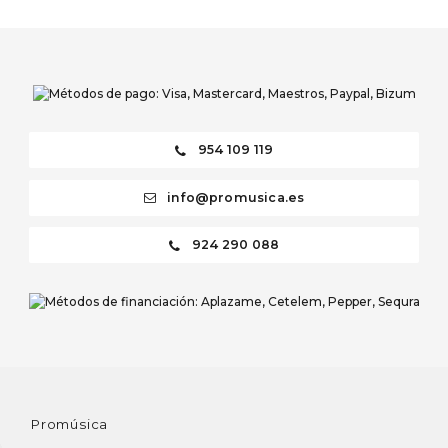
954 109 119
info@promusica.es
924 290 088
Promúsica