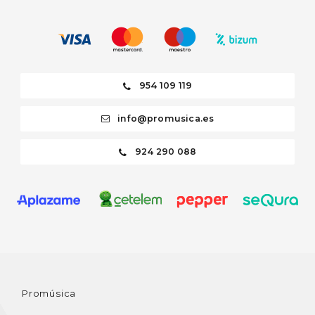
954 109 119
info@promusica.es
924 290 088
Promúsica