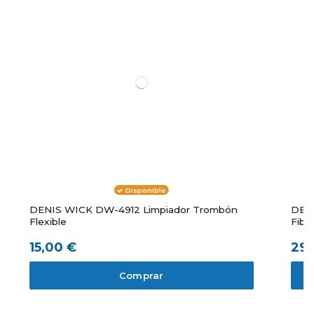
Disponible
DENIS WICK DW-4912 Limpiador Trombón
DENI
Flexible
Fibra
15,00 €
29,
Comprar