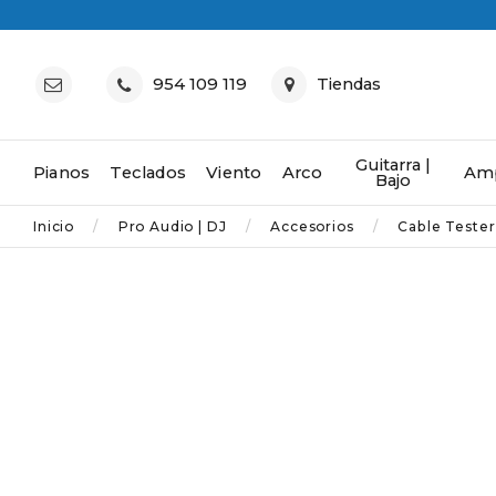
954 109 119
Tiendas
Guitarra |
Pianos
Teclados
Viento
Arco
Amp
Bajo
Inicio
Pro Audio | DJ
Accesorios
Cable Tester