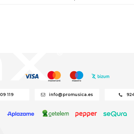
09 119
info@promusica.es
92