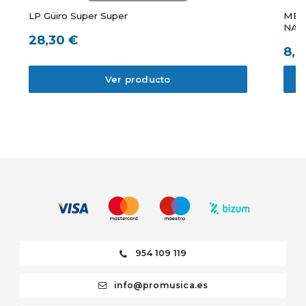
LP Güiro Super Super
MEI
NA
28,30 €
8,7
Ver producto
954 109 119
info@promusica.es