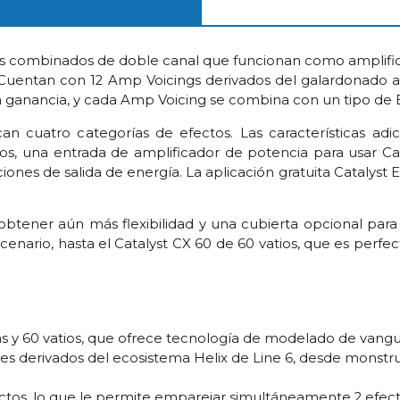
s combinados de doble canal que funcionan como amplifica
.Cuentan con 12 Amp Voicings derivados del galardonado a
ganancia, y cada Amp Voicing se combina con un tipo de 
 cuatro categorías de efectos. Las características adic
tos, una entrada de amplificador de potencia para usar Ca
ones de salida de energía. La aplicación gratuita Catalyst Ed
obtener aún más flexibilidad y una cubierta opcional par
enario, hasta el Catalyst CX 60 de 60 vatios, que es perfe
as y 60 vatios, que ofrece tecnología de modelado de vang
es derivados del ecosistema Helix de Line 6, desde monstr
ctos, lo que le permite emparejar simultáneamente 2 efec