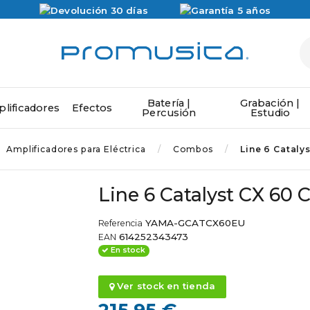
Batería |
Grabación |
lificadores
Efectos
Percusión
Estudio
Amplificadores para Eléctrica
Combos
Line 6 Cataly
Line 6 Catalyst CX 60 
YAMA-GCATCX60EU
Referencia
614252343473
EAN
En stock
Ver stock en tienda