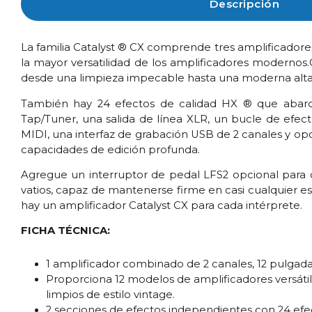
Descripción
La familia Catalyst ® CX comprende tres amplificadore
la mayor versatilidad de los amplificadores modernos
desde una limpieza impecable hasta una moderna alta 
También hay 24 efectos de calidad HX ® que abarcan
Tap/Tuner, una salida de línea XLR, un bucle de efec
MIDI, una interfaz de grabación USB de 2 canales y opci
capacidades de edición profunda.
Agregue un interruptor de pedal LFS2 opcional para 
vatios, capaz de mantenerse firme en casi cualquier esc
hay un amplificador Catalyst CX para cada intérprete.
FICHA TÉCNICA:
1 amplificador combinado de 2 canales, 12 pulgad
Proporciona 12 modelos de amplificadores versátil
limpios de estilo vintage.
2 secciones de efectos independientes con 24 efe