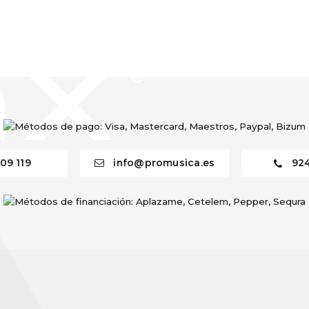
09 119
info@promusica.es
92