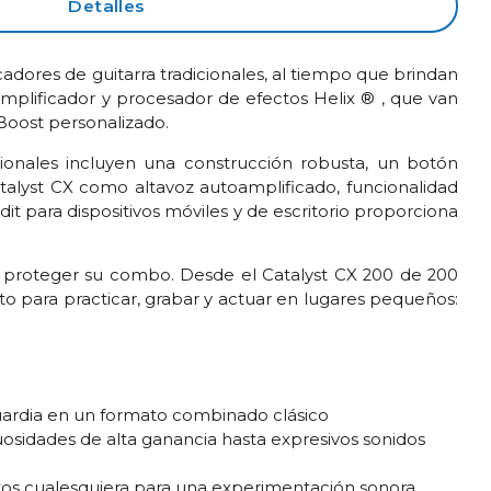
Detalles
dores de guitarra tradicionales, al tiempo que brindan
mplificador y procesador de efectos Helix ® , que van
Boost personalizado.
ionales incluyen una construcción robusta, un botón
talyst CX como altavoz autoamplificado, funcionalidad
it para dispositivos móviles y de escritorio proporciona
a proteger su combo. Desde el Catalyst CX 200 de 200
cto para practicar, grabar y actuar en lugares pequeños:
uardia en un formato combinado clásico
uosidades de alta ganancia hasta expresivos sonidos
tos cualesquiera para una experimentación sonora