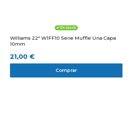
13,31 €
Ver producto
Comprar
Comprar
Comprar
En stock
Williams 22" W1FF10 Serie Muffle Una Capa
10mm
21,00 €
Comprar