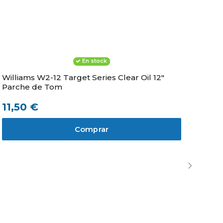
En stock
Williams W2-12 Target Series Clear Oil 12"
Wil
Parche de Tom
Pa
11,50 €
13
Comprar