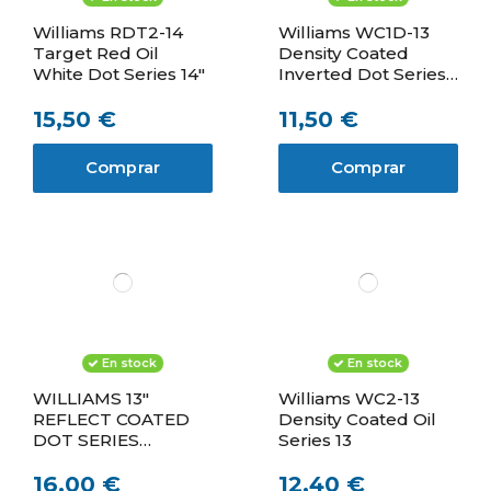
Williams RDT2-14
Williams WC1D-13
Target Red Oil
Density Coated
White Dot Series 14"
Inverted Dot Series
13"
15,50 €
11,50 €
Comprar
Comprar
En stock
En stock
WILLIAMS 13"
Williams WC2-13
REFLECT COATED
Density Coated Oil
DOT SERIES
Series 13
PARCHE DE CAJA
16,00 €
12,40 €