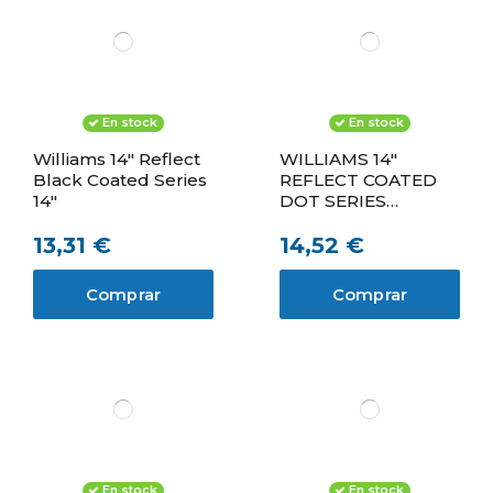
En stock
En stock
Williams 14" Reflect
WILLIAMS 14"
Black Coated Series
REFLECT COATED
14"
DOT SERIES
PARCHE DE CAJA
13,31 €
14,52 €
Comprar
Comprar
En stock
En stock