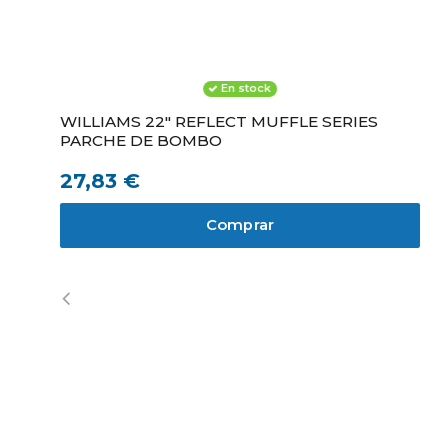
12,10 €
Ver producto
Comprar
Comprar
Comprar
En stock
WILLIAMS 22" REFLECT MUFFLE SERIES
PARCHE DE BOMBO
27,83 €
Comprar