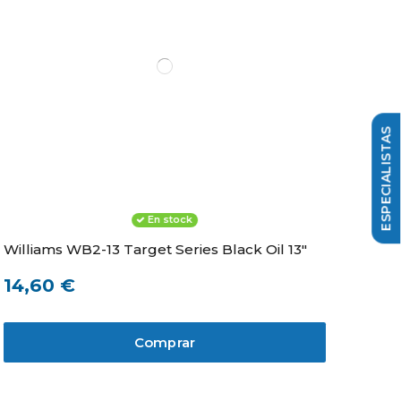
En stock
Williams WB2-13 Target Series Black Oil 13"
Wil
14,60 €
16
Comprar