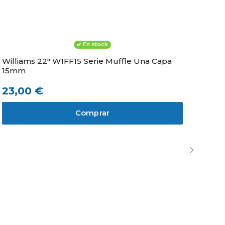
14,52 €
16
Comprar
Comprar
Comprar
Comprar
En stock
Williams 22" W1FF15 Serie Muffle Una Capa
Wi
15mm
10
23,00 €
28
Comprar