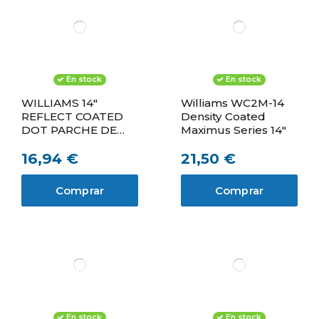
En stock
En stock
WILLIAMS 14"
Williams WC2M-14
REFLECT COATED
Density Coated
DOT PARCHE DE
Maximus Series 14"
CAJA
16,94 €
21,50 €
Comprar
Comprar
En stock
En stock