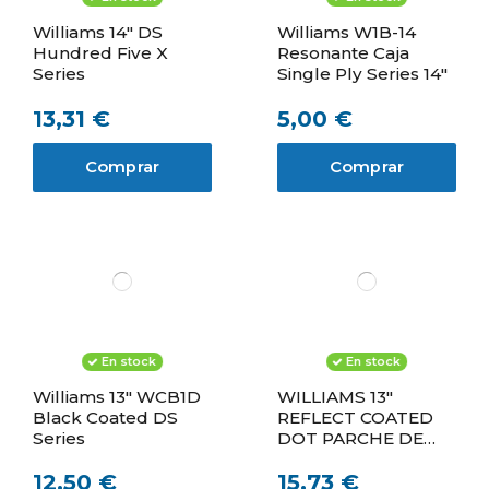
Williams 14" DS
Williams W1B-14
Hundred Five X
Resonante Caja
Series
Single Ply Series 14"
13,31 €
5,00 €
Comprar
Comprar
En stock
En stock
Williams 13" WCB1D
WILLIAMS 13"
Black Coated DS
REFLECT COATED
Series
DOT PARCHE DE
CAJA
12,50 €
15,73 €