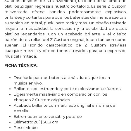
30 años después de su lanzamiento, un ícono de la familia de
platillos Zildjian regresa a nuestro portafolio. La serie Z Custom
reinventada ofrece sonidos poderosamente explosivos,
brillantes y cortantes para que los bateristas den rienda suelta a
su sonido en metal, punk, hard rock y más. Un diseño revisado
mejora la musicalidad, la sensación y la durabilidad de estos
platillos legendarios. Con un acabado brillante y el clásico
patrón de estrellas del Z Custom original, lucen tan bien como
suenan. El sonido característico de Z Custom atraviesa
cualquier mezcla y ofrece tonos atrevidos para una expresión
musical ilimitada.
FICHA TÉCNICA:
Diseñado para los bateristas más duros que tocan
música en vivo.
Brillante, con estruendo y corte explosivamente fuertes.
Ligeramente más liviano en comparación con los
choques Z Custom originales
Acabado brillante con martillado original en forma de
estrella.
Extremadamente versátil y potente
Diámetro: 20” | 50,8 cm
Peso: Medio