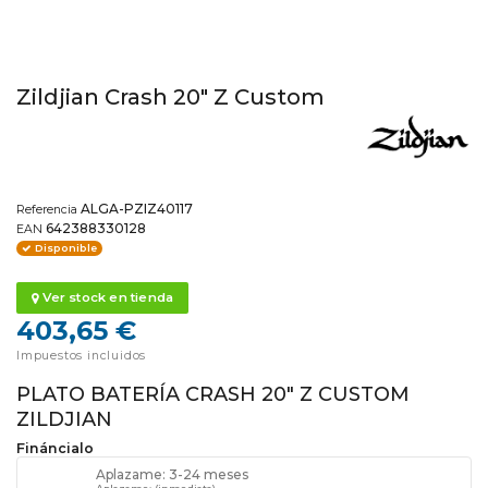
Zildjian Crash 20" Z Custom
ALGA-PZIZ40117
Referencia
642388330128
EAN
Disponible
Ver stock en tienda
403,65 €
Impuestos incluidos
PLATO BATERÍA CRASH 20" Z CUSTOM
ZILDJIAN
Fináncialo
Aplazame: 3-24 meses