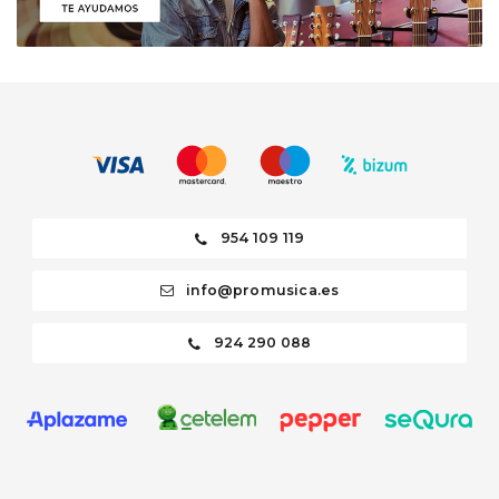
954 109 119
info@promusica.es
924 290 088