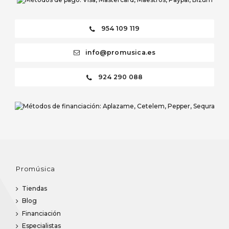
954 109 119
info@promusica.es
924 290 088
Promúsica
Tiendas
Blog
Financiación
Especialistas