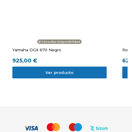
Consultar Disponibilidad
Yamaha DGX 670 Negro
Rola
925,00 €
629
Ver producto
-5%