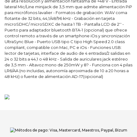
de alta resolución y alimentación fantasma de +48 V - Entrada
lateral Mic/Line minijack de 3,5 mm que admite alimentación PiP
para micrófonos lavalier - Formatos de grabación: WAV coma
flotante de 32 bits, 44,1/48/96 kHz - Grabación en tarjeta
microSDHC/ microSDXC de hasta 1 TB - Pantalla LCD de 2'' -
Puerto para adaptador bluetooth BTA-1 (opcional) que ofrece
control remoto a través de un smartphone iOs y sincronización
UltraSync Blue - Puerto USB tipo C tipo High Speed 2.0 class
compliant, compatible con Mac, PC e iOs - Funciones USB:
lector de tarjetas, interface de audio de 4 entradas/2 salidas en
24 o 32 bits a 44,1 o 48 kHz - Salida de auriculares jack estéreo
de 3,5 mm - Altavoz mono de 250mW y 8? - Funciona con 4 pilas
LR6/AA (no incluidas, autonomía aproximada de 10 a 20 horas a
48 kHz) o fuente de alimentación AD-17(opcional)