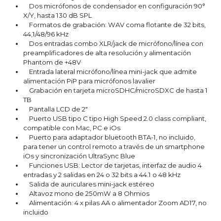
Dos micrófonos de condensador en configuración 90°
X/Y, hasta 130 dB SPL
Formatos de grabación: WAV coma flotante de 32 bits,
44,1/48/96 kHz
Dos entradas combo XLR/jack de micrófono/línea con
preamplificadores de alta resolución y alimentación
Phantom de +48V
Entrada lateral micrófono/línea mini-jack que admite
alimentación PiP para micrófonos lavalier
Grabación en tarjeta microSDHC/microSDXC de hasta 1
TB
Pantalla LCD de 2"
Puerto USB tipo C tipo High Speed 2.0 class compliant,
compatible con Mac, PC e iOs
Puerto para adaptador bluetooth BTA-1, no incluido,
para tener un control remoto a través de un smartphone
iOs y sincronización UltraSync Blue
Funciones USB: Lector de tarjetas, interfaz de audio 4
entradas y 2 salidas en 24 o 32 bits a 44.1 o 48 kHz
Salida de auriculares mini-jack estéreo
Altavoz mono de 250mW a 8 Ohmios
Alimentación: 4 x pilas AA o alimentador Zoom AD17, no
incluido