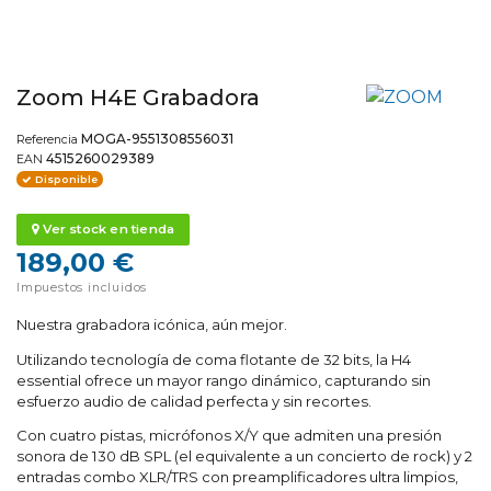
Zoom H4E Grabadora
MOGA-9551308556031
Referencia
4515260029389
EAN
Disponible
Ver stock en tienda
189,00 €
Impuestos incluidos
Nuestra grabadora icónica, aún mejor.
Utilizando tecnología de coma flotante de 32 bits, la H4
essential ofrece un mayor rango dinámico, capturando sin
esfuerzo audio de calidad perfecta y sin recortes.
Con cuatro pistas, micrófonos X/Y que admiten una presión
sonora de 130 dB SPL (el equivalente a un concierto de rock) y 2
entradas combo XLR/TRS con preamplificadores ultra limpios,