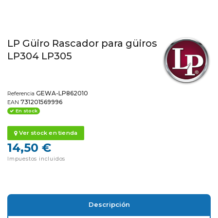
LP Güiro Rascador para güiros
LP304 LP305
GEWA-LP862010
Referencia
731201569996
EAN
En stock
Ver stock en tienda
14,50 €
Impuestos incluidos
Descripción