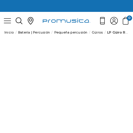
0
Inicio
Batería | Percusión
Pequeña percusión
Güiros
LP Güiro Rascador para güiros LP304 LP305