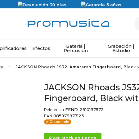
Batería |
Grabación |
lificadores
Efectos
Percusión
Estudio
vy
JACKSON Rhoads JS32, Amaranth Fingerboard, Black w
JACKSON Rhoads JS32
Fingerboard, Black wi
FEND-2910137572
Referencia
885978977123
EAN
Disponible
Ver stock en tienda