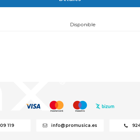
Disponible
09 119
info@promusica.es
92