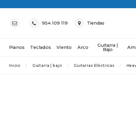
954 109 119
Tiendas
Guitarra |
Pianos
Teclados
Viento
Arco
Amp
Bajo
Inicio
Guitarra | bajo
Guitarras Eléctricas
Hea