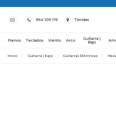
954 109 119
Tiendas
Guitarra |
Pianos
Teclados
Viento
Arco
Amp
Bajo
Inicio
Guitarra | bajo
Guitarras Eléctricas
Hea