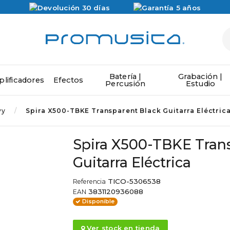
Batería |
Grabación |
lificadores
Efectos
Percusión
Estudio
vy
Spira X500-TBKE Transparent Black Guitarra Eléctric
Spira X500-TBKE Tran
Guitarra Eléctrica
TICO-5306538
Referencia
3831120936088
EAN
Disponible
Ver stock en tienda