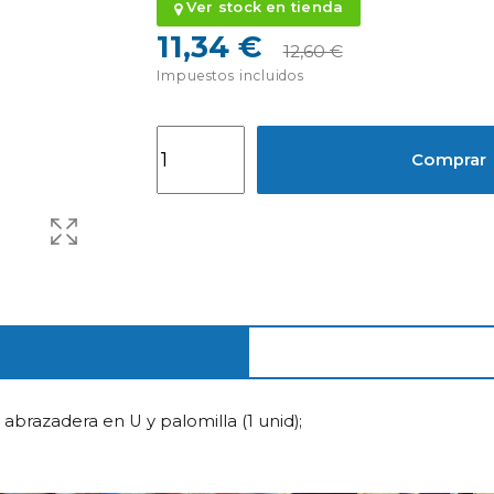
Ver stock en tienda
11,34 €
12,60 €
Impuestos incluidos
Comprar
razadera en U y palomilla (1 unid);