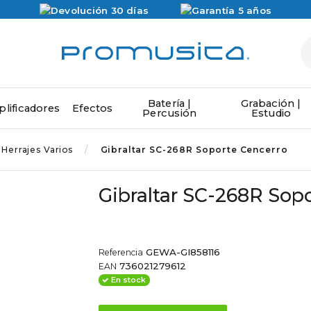
Batería |
Grabación |
lificadores
Efectos
Percusión
Estudio
Herrajes Varios
Gibraltar SC-268R Soporte Cencerro
Gibraltar SC-268R Sop
GEWA-GI858116
Referencia
736021279612
EAN
En stock