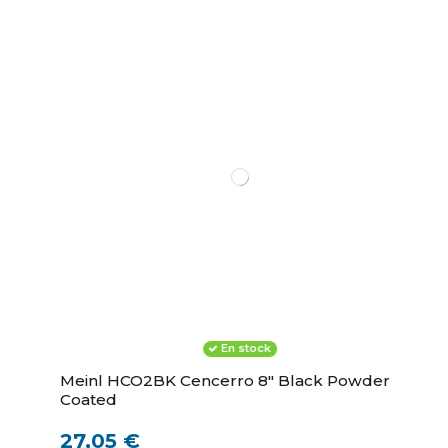
En stock
Meinl HCO2BK Cencerro 8" Black Powder
Coated
27,05 €