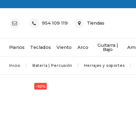
954 109 119
Tiendas
Guitarra |
Pianos
Teclados
Viento
Arco
Amp
Bajo
Inicio
Batería | Percusión
Herrajes y soportes
-10%