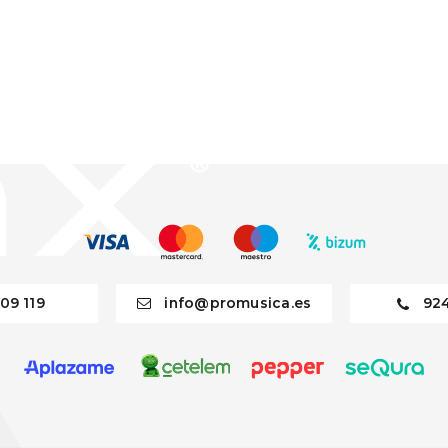
09 119
info@promusica.es
92