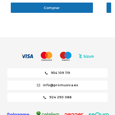
Comprar
954 109 119
info@promusica.es
924 290 088