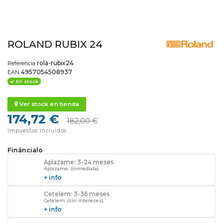
ROLAND RUBIX 24
rola-rubix24
Referencia
4957054508937
EAN
En stock
Ver stock en tienda
174,72 €
182,00 €
Impuestos incluidos
Fináncialo
Aplazame: 3-24 meses
Aplazame: (inmediata)
+ info
Cetelem: 3-36 meses
Cetelem: (sin intereses)
+ info