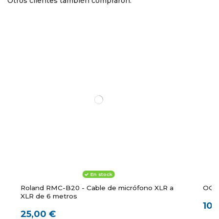
Otros clientes también compraron:
En stock
Roland RMC-B20 - Cable de micrófono XLR a
OQAN
XLR de 6 metros
10,
25,00 €