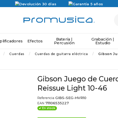
Batería |
Grabación |
lificadores
Efectos
Percusión
Estudio
Cuerdas
Cuerdas de guitarra eléctrica
Gibson Ju
Gibson Juego de Cuerd
Reissue Light 10-46
GIBS-SEG-HVR10
Referencia
711106535227
EAN
En stock