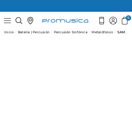
0
Inicio
Batería | Percusión
Percusión Sinfónica
Metalófonos
SAMBA 3801SM Lámina Sol sostenido (2ª octava) metalofón bajo