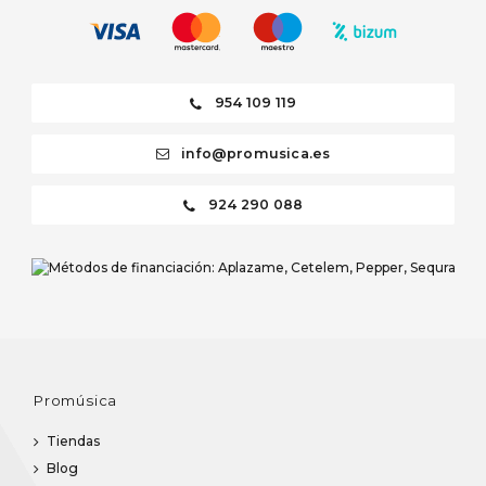
954 109 119
info@promusica.es
924 290 088
Promúsica
Tiendas
Blog