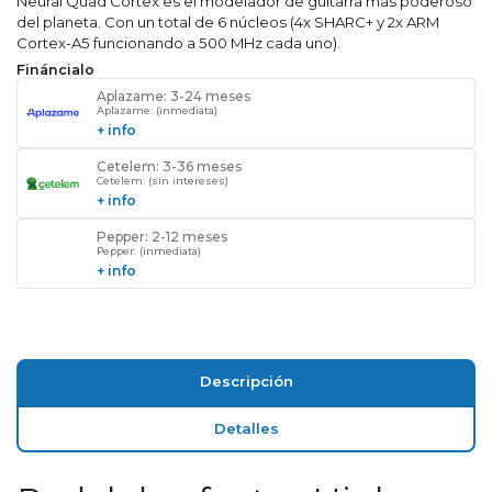
Neural Quad Cortex es el modelador de guitarra más poderoso
del planeta. Con un total de 6 núcleos (4x SHARC+ y 2x ARM
Cortex-A5 funcionando a 500 MHz cada uno).
Fináncialo
Aplazame: 3-24 meses
Aplazame: (inmediata)
+ info
Cetelem: 3-36 meses
Cetelem: (sin intereses)
+ info
Pepper: 2-12 meses
Pepper: (inmediata)
+ info
Descripción
Detalles