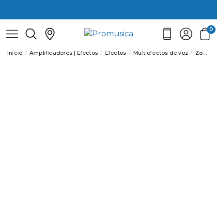
0
Inicio
Amplificadores | Efectos
Efectos
Multiefectos de voz
Zoom V6-SP - Pedal multiefectos para voz (sin micro)