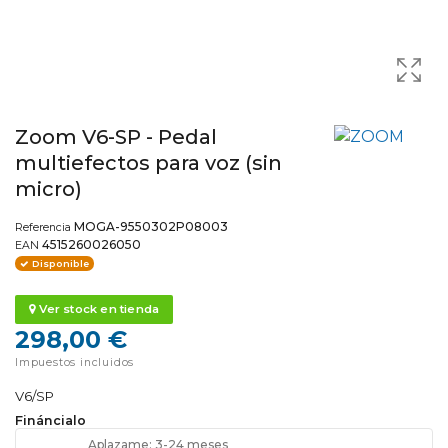
Zoom V6-SP - Pedal
multiefectos para voz (sin
micro)
MOGA-9550302P08003
Referencia
4515260026050
EAN
Disponible
Ver stock en tienda
298,00 €
Impuestos incluidos
V6/SP
Fináncialo
Aplazame: 3-24 meses