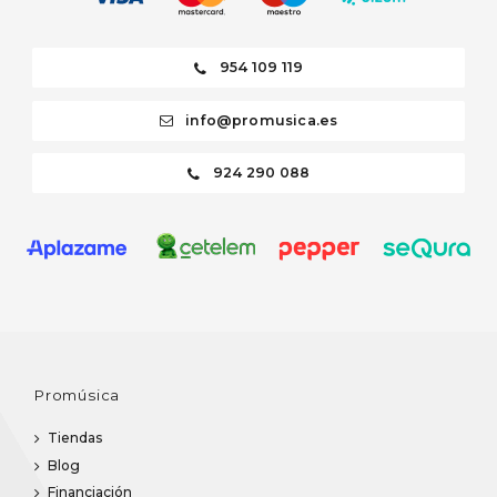
954 109 119
info@promusica.es
924 290 088
Promúsica
Tiendas
Blog
Financiación