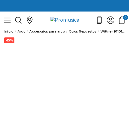
0
Inicio
Arco
Accesorios para arco
Otros Repuestos
Wittner 911014 Tensor/Afinaprima Viola Cromado
-15%