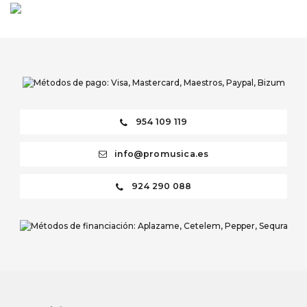
954 109 119
info@promusica.es
924 290 088