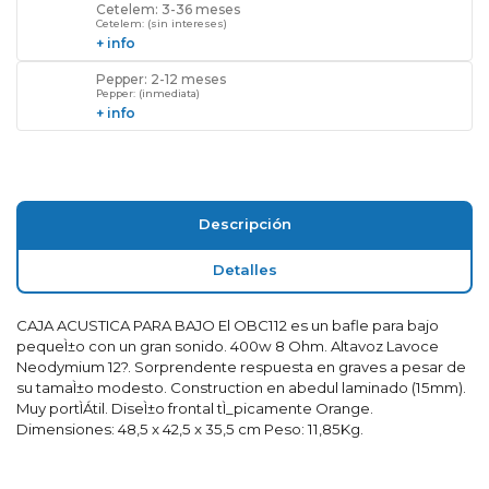
Cetelem: 3-36 meses
Cetelem: (sin intereses)
+ info
Pepper: 2-12 meses
Pepper: (inmediata)
+ info
Descripción
Detalles
CAJA ACUSTICA PARA BAJO El OBC112 es un bafle para bajo
pequeÌ±o con un gran sonido. 400w 8 Ohm. Altavoz Lavoce
Neodymium 12?. Sorprendente respuesta en graves a pesar de
su tamaÌ±o modesto. Construction en abedul laminado (15mm).
Muy portÌÁtil. DiseÌ±o frontal tÌ_picamente Orange.
Dimensiones: 48,5 x 42,5 x 35,5 cm Peso: 11,85Kg.