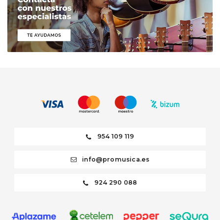
954 109 119
info@promusica.es
924 290 088