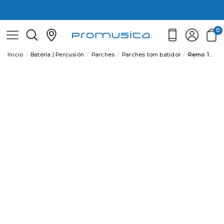
0
Inicio
Batería | Percusión
Parches
Parches tom batidor
Remo 10" Ambassador Clear BA-0310-00