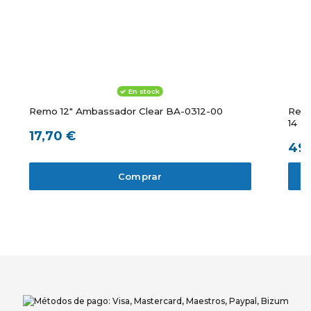
En stock
Remo 12" Ambassador Clear BA-0312-00
Remo
14 P
17,70 €
49,
Comprar