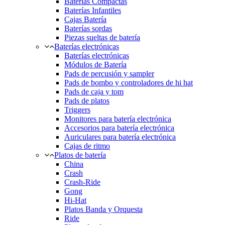
Baterías Compactas
Baterías Infantiles
Cajas Batería
Baterías sordas
Piezas sueltas de batería
Baterías electrónicas
Baterías electrónicas
Módulos de Batería
Pads de percusión y sampler
Pads de bombo y controladores de hi hat
Pads de caja y tom
Pads de platos
Triggers
Monitores para batería electrónica
Accesorios para batería electrónica
Auriculares para batería electrónica
Cajas de ritmo
Platos de batería
China
Crash
Crash-Ride
Gong
Hi-Hat
Platos Banda y Orquesta
Ride