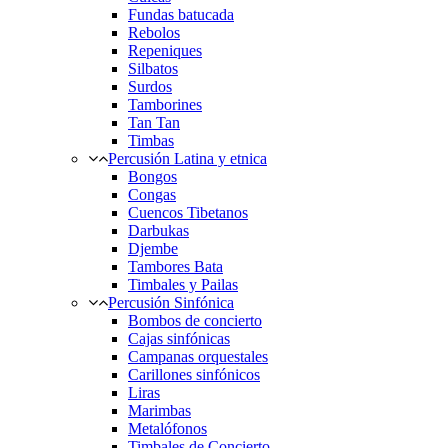
Fundas batucada
Rebolos
Repeniques
Silbatos
Surdos
Tamborines
Tan Tan
Timbas
Percusión Latina y etnica
Bongos
Congas
Cuencos Tibetanos
Darbukas
Djembe
Tambores Bata
Timbales y Pailas
Percusión Sinfónica
Bombos de concierto
Cajas sinfónicas
Campanas orquestales
Carillones sinfónicos
Liras
Marimbas
Metalófonos
Timbales de Concierto