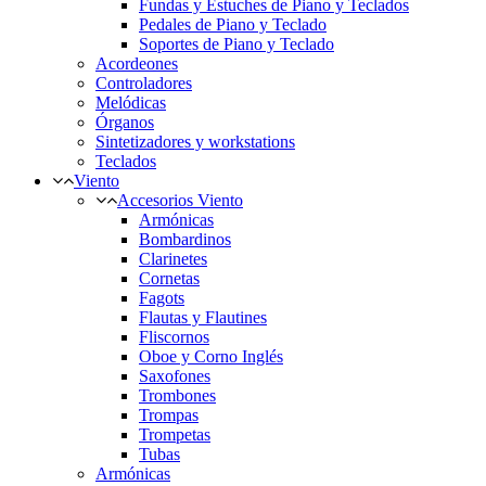
Fundas y Estuches de Piano y Teclados
Pedales de Piano y Teclado
Soportes de Piano y Teclado
Acordeones
Controladores
Melódicas
Órganos
Sintetizadores y workstations
Teclados
Viento
Accesorios Viento
Armónicas
Bombardinos
Clarinetes
Cornetas
Fagots
Flautas y Flautines
Fliscornos
Oboe y Corno Inglés
Saxofones
Trombones
Trompas
Trompetas
Tubas
Armónicas