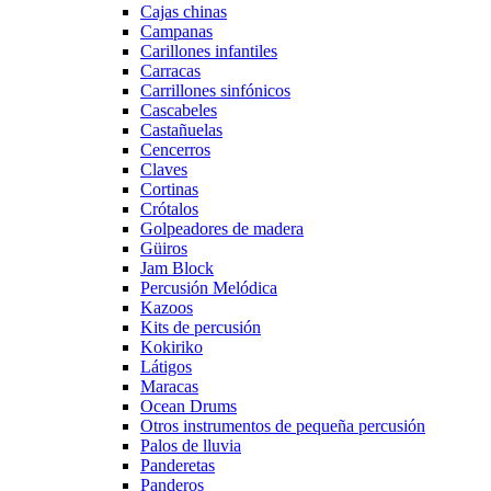
Cajas chinas
Campanas
Carillones infantiles
Carracas
Carrillones sinfónicos
Cascabeles
Castañuelas
Cencerros
Claves
Cortinas
Crótalos
Golpeadores de madera
Güiros
Jam Block
Percusión Melódica
Kazoos
Kits de percusión
Kokiriko
Látigos
Maracas
Ocean Drums
Otros instrumentos de pequeña percusión
Palos de lluvia
Panderetas
Panderos