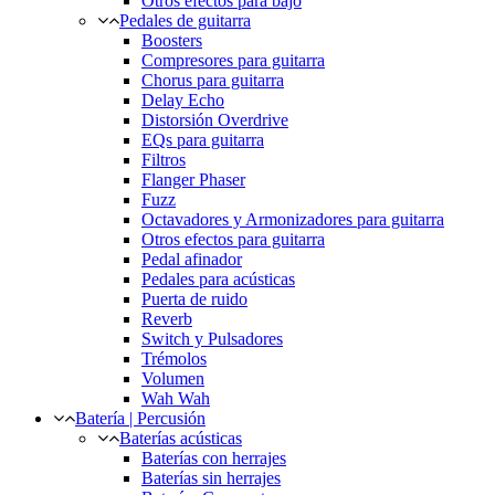
Otros efectos para bajo
Pedales de guitarra
Boosters
Compresores para guitarra
Chorus para guitarra
Delay Echo
Distorsión Overdrive
EQs para guitarra
Filtros
Flanger Phaser
Fuzz
Octavadores y Armonizadores para guitarra
Otros efectos para guitarra
Pedal afinador
Pedales para acústicas
Puerta de ruido
Reverb
Switch y Pulsadores
Trémolos
Volumen
Wah Wah
Batería | Percusión
Baterías acústicas
Baterías con herrajes
Baterías sin herrajes