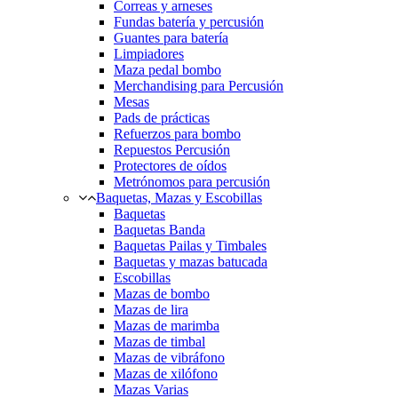
Correas y arneses
Fundas batería y percusión
Guantes para batería
Limpiadores
Maza pedal bombo
Merchandising para Percusión
Mesas
Pads de prácticas
Refuerzos para bombo
Repuestos Percusión
Protectores de oídos
Metrónomos para percusión
Baquetas, Mazas y Escobillas
Baquetas
Baquetas Banda
Baquetas Pailas y Timbales
Baquetas y mazas batucada
Escobillas
Mazas de bombo
Mazas de lira
Mazas de marimba
Mazas de timbal
Mazas de vibráfono
Mazas de xilófono
Mazas Varias