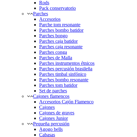
Rods
Pack conservatorio
Parches
Accesorios
Parche tom resonante
Parches bombo batidor
Parches bongo
Parches caja batidor
Parches caja resonante
Parches conga
Parches de Malla
Parches instrumentos étnicos
Parches percusión brasileña
Parches timbal sinfónico
Parches bombo resonante
Parches tom batidor
Set de parches
Cajones flamencos
Accesorios Cajón Flamenco
Cajones
Cajones de graves
Cajones Junior
Pequeña percusión
Agogo bells
Cabasas