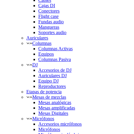
Cables
Cajas DI
Conectores
Flight case
Fundas audio
Mangueras
Soportes audio
Auriculares
Columnas
Columnas Activas
Equipos
Columnas Pasiva
DJ
Accesorios de DJ
Auriculares DJ
Equipo DJ
Reproductores
Etapas de potencia
Mesas de mezclas
Mesas analógicas
Mesas amplificadas
Mesas Digitales
Micrófonos
Accesorios micrófonos
Micrófonos