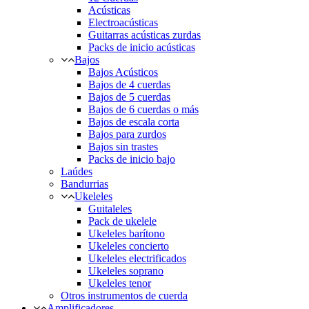
Acústicas
Electroacústicas
Guitarras acústicas zurdas
Packs de inicio acústicas
Bajos
Bajos Acústicos
Bajos de 4 cuerdas
Bajos de 5 cuerdas
Bajos de 6 cuerdas o más
Bajos de escala corta
Bajos para zurdos
Bajos sin trastes
Packs de inicio bajo
Laúdes
Bandurrias
Ukeleles
Guitaleles
Pack de ukelele
Ukeleles barítono
Ukeleles concierto
Ukeleles electrificados
Ukeleles soprano
Ukeleles tenor
Otros instrumentos de cuerda
Amplificadores