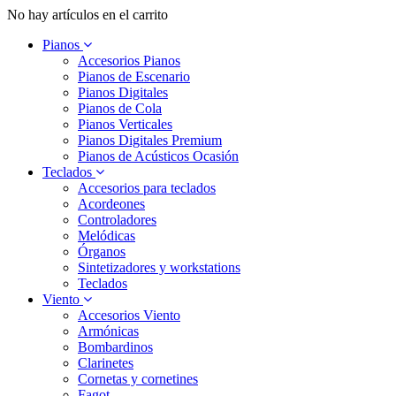
No hay artículos en el carrito
Pianos
Accesorios Pianos
Pianos de Escenario
Pianos Digitales
Pianos de Cola
Pianos Verticales
Pianos Digitales Premium
Pianos de Acústicos Ocasión
Teclados
Accesorios para teclados
Acordeones
Controladores
Melódicas
Órganos
Sintetizadores y workstations
Teclados
Viento
Accesorios Viento
Armónicas
Bombardinos
Clarinetes
Cornetas y cornetines
Fagot