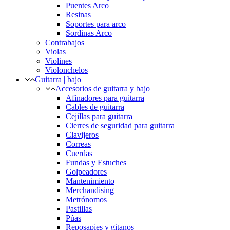
Puentes Arco
Resinas
Soportes para arco
Sordinas Arco
Contrabajos
Violas
Violines
Violonchelos
Guitarra | bajo
Accesorios de guitarra y bajo
Afinadores para guitarra
Cables de guitarra
Cejillas para guitarra
Cierres de seguridad para guitarra
Clavijeros
Correas
Cuerdas
Fundas y Estuches
Golpeadores
Mantenimiento
Merchandising
Metrónomos
Pastillas
Púas
Reposapies y gitanos