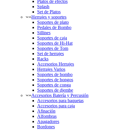
Platos de efectos
Splash
Set de Platos
Herrajes y soportes
Soportes de plato
Pedales de Bombo
Sillines
Soportes de caja
Soportes de Hi-Hat
Soportes de Tom
Set de herrajes
Racks
Accesorios Herrajes
Herrajes Varios
Soportes de bombo
Soportes de bongos
Soportes de conga
Soportes de djembe
Accesorios Batería y Percusión
Accesorios para baquetas
Accesorios para caja
Afinación
Alfombras
Apagadores
Bordones