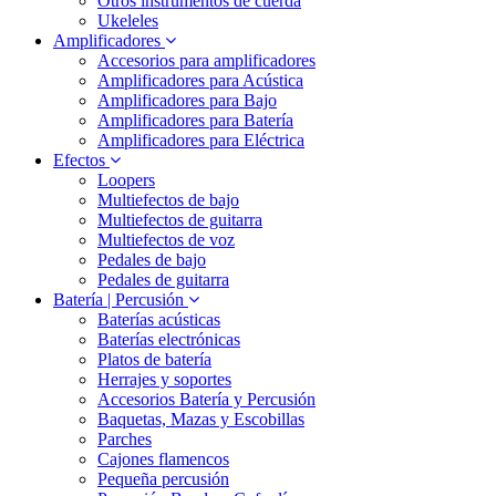
Otros instrumentos de cuerda
Ukeleles
Amplificadores
Accesorios para amplificadores
Amplificadores para Acústica
Amplificadores para Bajo
Amplificadores para Batería
Amplificadores para Eléctrica
Efectos
Loopers
Multiefectos de bajo
Multiefectos de guitarra
Multiefectos de voz
Pedales de bajo
Pedales de guitarra
Batería | Percusión
Baterías acústicas
Baterías electrónicas
Platos de batería
Herrajes y soportes
Accesorios Batería y Percusión
Baquetas, Mazas y Escobillas
Parches
Cajones flamencos
Pequeña percusión