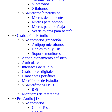
Vibráfonos
Xilófonos
Microfonía percusión
Micros de ambiente
Micros para bombo
Micros para tom/caja
Set de micros para batería
Grabación | Estudio
Accesorios grabación
Antipop micrófonos
Cables midi y usb
Soporte monitores
Acondicionamiento acústico
Auriculares
Interfaces de Audio
Grabadores digitales
Grabadores portátiles
Micrófonos de Estudio
Micrófonos USB
iOS
Monitores de referencia
Pro Audio | DJ
Accesorios
Cable Tester