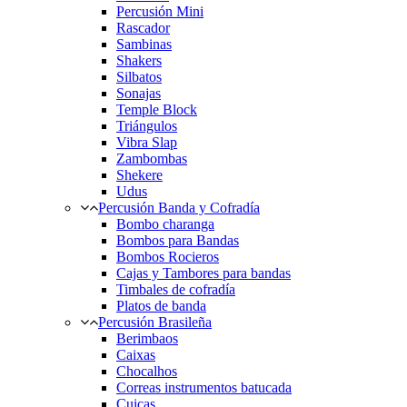
Percusión Mini
Rascador
Sambinas
Shakers
Silbatos
Sonajas
Temple Block
Triángulos
Vibra Slap
Zambombas
Shekere
Udus
Percusión Banda y Cofradía
Bombo charanga
Bombos para Bandas
Bombos Rocieros
Cajas y Tambores para bandas
Timbales de cofradía
Platos de banda
Percusión Brasileña
Berimbaos
Caixas
Chocalhos
Correas instrumentos batucada
Cuicas