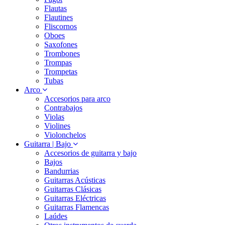
Flautas
Flautines
Fliscornos
Oboes
Saxofones
Trombones
Trompas
Trompetas
Tubas
Arco
Accesorios para arco
Contrabajos
Violas
Violines
Violonchelos
Guitarra | Bajo
Accesorios de guitarra y bajo
Bajos
Bandurrias
Guitarras Acústicas
Guitarras Clásicas
Guitarras Eléctricas
Guitarras Flamencas
Laúdes