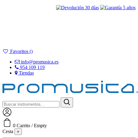
Favoritos (
)
info@promusica.es
954 109 119
Tiendas
Acceder
0
Carrito
/
Empty
Cesta
×