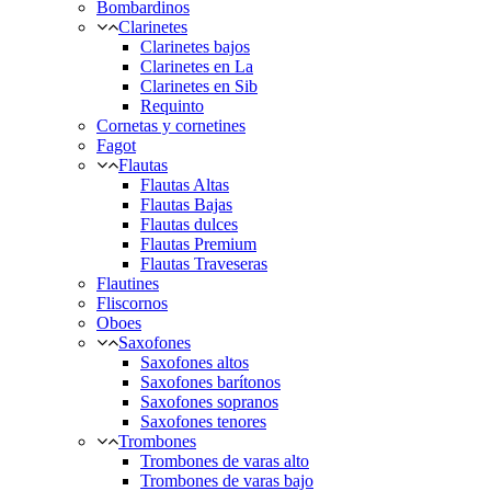
Bombardinos
Clarinetes
Clarinetes bajos
Clarinetes en La
Clarinetes en Sib
Requinto
Cornetas y cornetines
Fagot
Flautas
Flautas Altas
Flautas Bajas
Flautas dulces
Flautas Premium
Flautas Traveseras
Flautines
Fliscornos
Oboes
Saxofones
Saxofones altos
Saxofones barítonos
Saxofones sopranos
Saxofones tenores
Trombones
Trombones de varas alto
Trombones de varas bajo