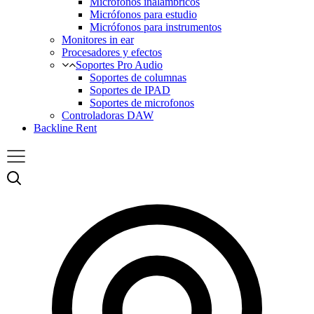
Micrófonos inalámbricos
Micrófonos para estudio
Micrófonos para instrumentos
Monitores in ear
Procesadores y efectos
Soportes Pro Audio
Soportes de columnas
Soportes de IPAD
Soportes de microfonos
Controladoras DAW
Backline Rent
Menu
Buscar
N
t