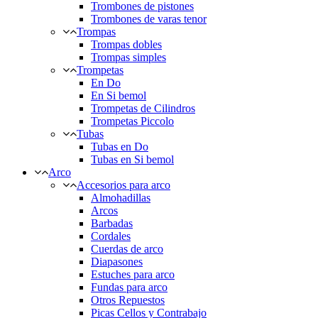
Trombones de pistones
Trombones de varas tenor
Trompas
Trompas dobles
Trompas simples
Trompetas
En Do
En Si bemol
Trompetas de Cilindros
Trompetas Piccolo
Tubas
Tubas en Do
Tubas en Si bemol
Arco
Accesorios para arco
Almohadillas
Arcos
Barbadas
Cordales
Cuerdas de arco
Diapasones
Estuches para arco
Fundas para arco
Otros Repuestos
Picas Cellos y Contrabajo