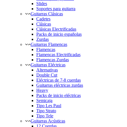
Slides
Soportes para guitarra
Guitarras Clásicas
Cadetes
Clásicas
Clásicas Electrificadas
Packs de inicio españolas
Zurdas
Guitarras Flamencas
Flamencas
Flamencas Electrificadas
Flamencas Zurdas
Guitarras Eléctricas
Alternativas
Double Cut
Eléctricas de 7-8 cuerdas
Guitarras eléctricas zurdas
Heavy
Packs de inicio eléctricas
Semicaja
Tipo Les Paul
Tipo Strato
Tipo Tele
Guitarras Acústicas
12 Cuerdas