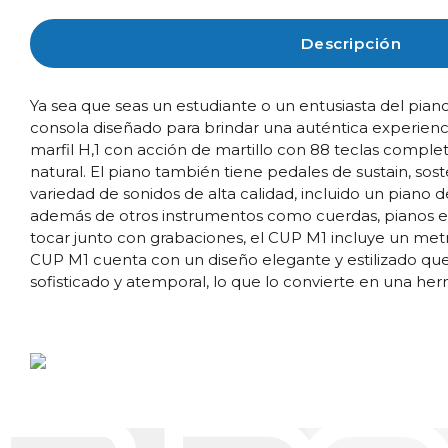
Descripción
Ya sea que seas un estudiante o un entusiasta del piano
consola diseñado para brindar una auténtica experienci
marfil H,1 con acción de martillo con 88 teclas compl
natural. El piano también tiene pedales de sustain, so
variedad de sonidos de alta calidad, incluido un pia
además de otros instrumentos como cuerdas, pianos eléc
tocar junto con grabaciones, el CUP M1 incluye un metr
CUP M1 cuenta con un diseño elegante y estilizado que 
sofisticado y atemporal, lo que lo convierte en una her