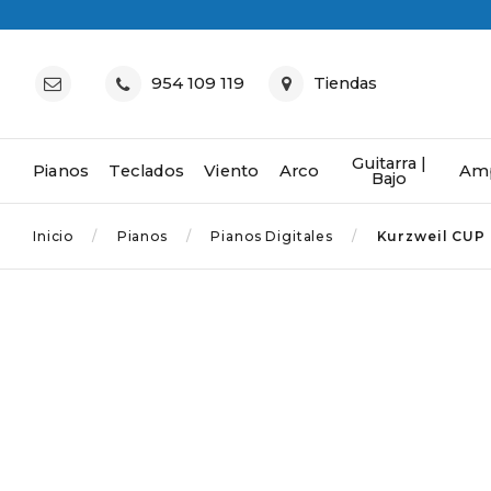
954 109 119
Tiendas
Guitarra |
Pianos
Teclados
Viento
Arco
Amp
Bajo
Inicio
Pianos
Pianos Digitales
Kurzweil CUP 