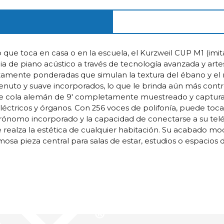
 que toca en casa o en la escuela, el Kurzweil CUP M1 (imit
a de piano acústico a través de tecnología avanzada y artes
etamente ponderadas que simulan la textura del ébano y el 
stenuto y suave incorporados, lo que le brinda aún más cont
no de cola alemán de 9' completamente muestreado y captur
tricos y órganos. Con 256 voces de polifonía, puede tocar 
ónomo incorporado y la capacidad de conectarse a su teléfo
realza la estética de cualquier habitación. Su acabado mod
mosa pieza central para salas de estar, estudios o espacios 