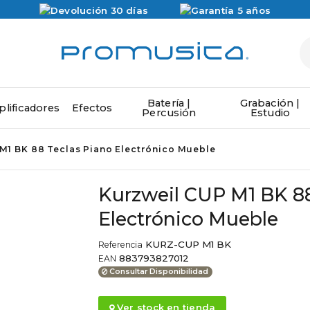
Batería |
Grabación |
lificadores
Efectos
Percusión
Estudio
M1 BK 88 Teclas Piano Electrónico Mueble
Kurzweil CUP M1 BK 88
Electrónico Mueble
KURZ-CUP M1 BK
Referencia
883793827012
EAN
Consultar Disponibilidad
Ver stock en tienda