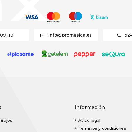
09 119
info@promusica.es
92
s
Información
| Bajos
Aviso legal
Términos y condiciones