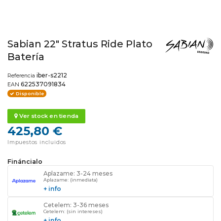
Sabian 22" Stratus Ride Plato
Batería
iber-s2212
Referencia
622537091834
EAN
Disponible
Ver stock en tienda
425,80 €
Impuestos incluidos
Fináncialo
Aplazame: 3-24 meses
Aplazame: (inmediata)
+ info
Cetelem: 3-36 meses
Cetelem: (sin intereses)
+ info