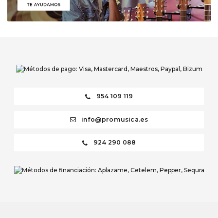
954 109 119
info@promusica.es
924 290 088