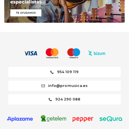
Consultar Disponibilidad
Saxofón Alto Digital
Yamaha YDS-150
699,00 €
Ver producto
954 109 119
info@promusica.es
924 290 088