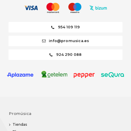
954 109 119
info@promusica.es
924 290 088
Promúsica
Tiendas