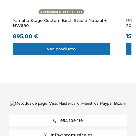
Consultar Disponibilidad
Yamaha Stage Custom Birch Studio Natural +
PROB
HW680
20",10
895,00 €
151
Ver producto
954 109 119
info@promusica.es