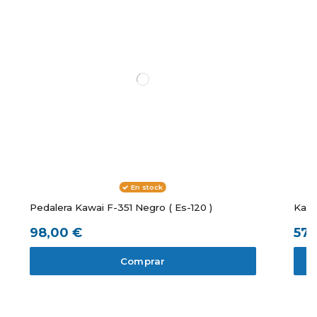
En stock
Pedalera Kawai F-351 Negro ( Es-120 )
Kawa
98,00 €
579
Comprar