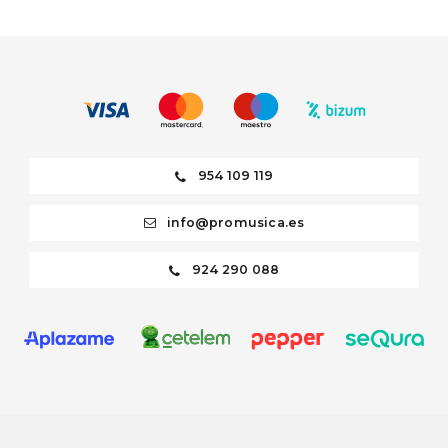
954 109 119
info@promusica.es
924 290 088