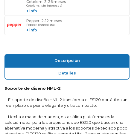
Cetelem: 3-36 meses
Cetelem: (sin intereses)
+ info
Pepper: 2-12 meses
Pepper: (inmediata)
+ info
Descripción
Detalles
Soporte de diseño HML-2
El soporte de diseño HML-2 transforma el ES120 portátil en un
reemplazo de piano elegante y ultracompacto.
Hecha a mano de madera, esta sólida plataforma es la
solución ideal para los propietarios de ES120 que buscan una
alternativa moderna y atractiva a los soportes de teclado poco
atractivos. El ES120 se fija al soporte HML-2 con cuatro tornillos,